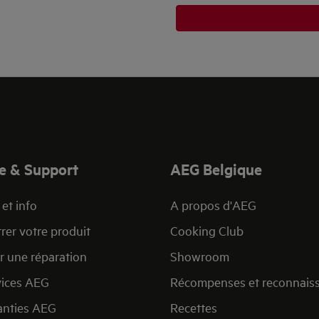
e & Support
AEG Belgique
et info
A propos d'AEG
rer votre produit
Cooking Club
r une réparation
Showroom
vices AEG
Récompenses et reconnais
anties AEG
Recettes