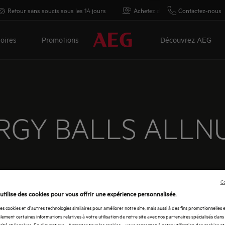
Retour sans soucis sous les 14 jours
Achetez directement auprès d'AE
Contactez-nous
oires
Promotions
Découvrez AEG
RGY BALLS ALLNU
Co
utilise des cookies pour vous offrir une expérience personnalisée.
des cookies et d'autres technologies similaires pour améliorer notre site, mais aussi à des fins promotionnelles
ement certaines informations relatives à votre utilisation de notre site avec nos partenaires spécialisés dans
Ingrédients
icité et l'analyse. En cliquant sur « Accepter tous les cookies », vous consentez à notre utilisation des cookies e