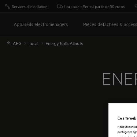
Services d'installation
Livraison offerte à partir de 50 euros
Appareils électroménagers
Pièces détachées & access
AEG
Local
Energy Balls Allnuts
ENE
Ce site web 
Nous utilisons 
partageons égal
sociaux, la publ