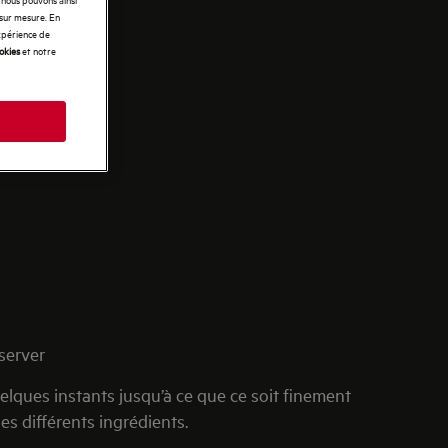
 sur mesure. En
expérience de
ookies
et notre
éserver
uelques instants jusqu’à ce que ce soit finement
es différents ingrédients.