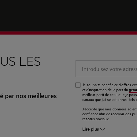
US LES
Introduisez
votre
adresse
Je souhaite bénéficier d'offres e
e-
grou
et d'inspiration de la part du
 par nos meilleures
meilleur parti de celui que je pos
mail
canaux que j'ai sélectionnés, tels 
J'accepte que mes données soient 
confiance afin de recevoir des pub
réseaux sociaux.
Lire plus