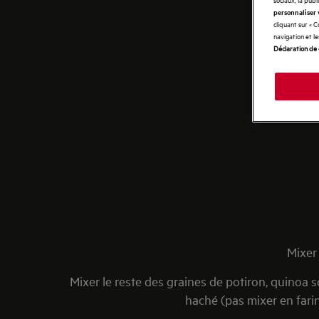
personnaliser 
cliquant sur « 
navigation et l
Déclaration de 
Mixer 
Mixer le reste des graines de potiron, quinoa s
haché (pas mixer en farin