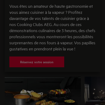
tassez bien. Drapez la crépine sur la viande, découpez
Vous êtes un amateur de haute gastronomie et
l'excédent
vous aimez cuisiner à la vapeur ? Profitez
il est essentiel de cuire le pâté au bain-marie.
davantage de vos talents de cuisinier grâce à
Remplissez d’eau un plat allant au four placez la
nos Cooking Clubs AEG. Au cours de ces
terrine avec le pâté dans le plat rempli d'eau.
démonstrations culinaires de 3 heures, des chefs
professionnels vous montreront les possibilités
Faites cuire le pâté environ 15 minutes à 150°C,
surprenantes de nos fours à vapeur. Vos papilles
niveau d’humidité moyen, jusqu’à l’obtention d’une
gustatives en prendront plein la vue !
belle coloration
continuez à cuire à 110°C pendant environ 2 à 3
heures. (ne pas programmer de temps).
Réservez votre session
Utilisez un thermomètre permettant de mesurer la
température à cœur et laissez cuire jusqu’à atteindre
75°C
Sortez la terrine du plat rempli d’eau. Réchauffez le
supplément de glace et arrosez le pâté jusqu’à ce qu’il
soit imprégné