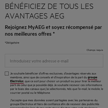
BÉNÉFICIEZ DE TOUS LES
AVANTAGES AEG
Rejoignez MyAEG et soyez récompensé par
nos meilleures offres
*
*Obligatoire
Champs requis
Introduisez
votre
adresse
Je souhaite bénéficier d'offres exclusives, d'avantages réservés aux
e-
groupe
membres, ainsi que de conseils et d'inspiration de la part du
Electrolux
, que ce soit pour choisir un produit ou pour tirer le meilleur
mail
parti de celui que je possède déjà. Je souhaite recevoir ces informations
par le biais des canaux que j'ai sélectionnés, tels que l'e-mail, le mobile, le
courrier postal ou le téléphone.
J'accepte que mes données soient partagées avec les partenaires du
groupe Electrolux et tiers de confiance afin de recevoir des publicités
personnalisées lors de ma visite et sur d'autres sites web et réseaux