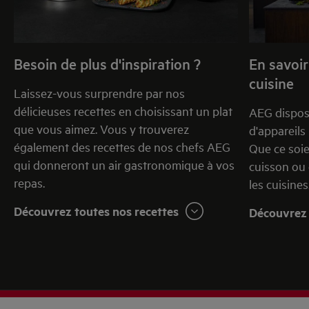
laissez refroidir le pâté.
Démoulez le pâté en retournant la terrine.
Besoin de plus d'inspiration ?
En savoir
Imprimer cette page (PDF)
cuisine
Laissez-vous surprendre par nos
délicieuses recettes en choisissant un plat
AEG dispos
que vous aimez. Vous y trouverez
d'appareils
également des recettes de nos chefs AEG
Que ce soie
qui donneront un air gastronomique à vos
cuisson ou 
repas.
les cuisines
Découvrez toutes nos recettes
Découvrez 