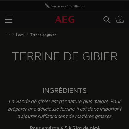
Livraison offerte à partir de 50 euros
Rechercher
0
Menu
Local
Terrine de gibier
TERRINE DE GIBIER
INGRÉDIENTS
La viande de gibier est par nature plus maigre. Pour
préparer une délicieuse terrine, il est donc important
d'ajouter suffisamment de matières grasses.
Pour environ 4,5 à 5 kg de pâté