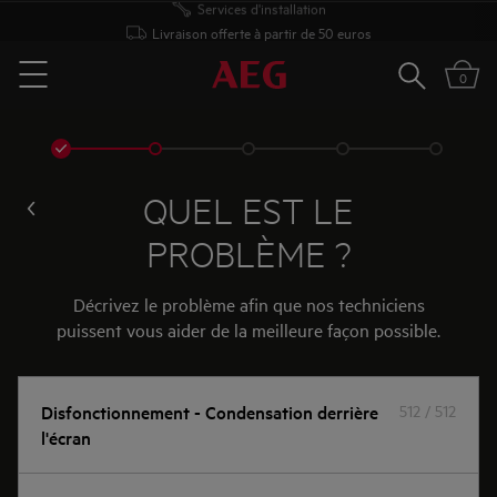
Livraison offerte à partir de 50 euros
Rechercher
0
Menu
QUEL EST LE
PROBLÈME ?
Décrivez le problème afin que nos techniciens
puissent vous aider de la meilleure façon possible.
Par
Disfonctionnement - Condensation derrière
512 / 512
l'écran
exemple,
le