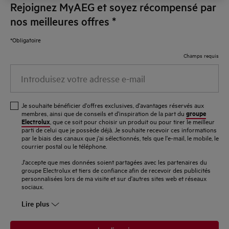
Rejoignez MyAEG et soyez récompensé par
nos meilleures offres
*
*Obligatoire
Champs requis
Introduisez
votre
adresse
Je souhaite bénéficier d'offres exclusives, d'avantages réservés aux
e-
groupe
membres, ainsi que de conseils et d'inspiration de la part du
Electrolux
, que ce soit pour choisir un produit ou pour tirer le meilleur
mail
parti de celui que je possède déjà. Je souhaite recevoir ces informations
par le biais des canaux que j'ai sélectionnés, tels que l'e-mail, le mobile, le
courrier postal ou le téléphone.
J'accepte que mes données soient partagées avec les partenaires du
groupe Electrolux et tiers de confiance afin de recevoir des publicités
personnalisées lors de ma visite et sur d'autres sites web et réseaux
sociaux.
Lire plus