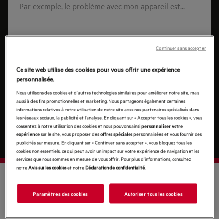
problème
avec
mon
appareil
Continuer sans accepter
est...
Ce site web utilise des cookies pour vous offrir une expérience
personnalisée.
Nous utilisons des cookies et d'autres technologies similaires pour améliorer notre site, mais
aussi à des fins promotionnelles et marketing. Nous partageons également certaines
informations relatives à votre utilisation de notre site avec nos partenaires spécialisés dans
les réseaux sociaux, la publicité et l'analyse. En cliquant sur « Accepter tous les cookies », vous
consentez à notre utilisation des cookies et nous pouvons ainsi
personnaliser votre
Suivant
sur le site, vous proposer des
personnalisées et vous fournir des
expérience
offres spéciales
publicités sur mesure. En cliquant sur « Continuer sans accepter », vous bloquez tous les
cookies non essentiels, ce qui peut avoir un impact sur votre expérience de navigation et les
services que nous sommes en mesure de vous offrir. Pour plus d'informations, consultez
notre
Avis sur les cookies
et notre
Déclaration de confidentialité
.
BÉNÉFICIEZ DE TOUS LES
Paramètres des cookies
Autoriser tous les cookies
AVANTAGES AEG