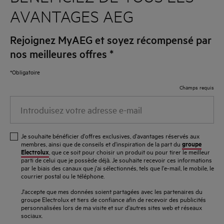
AVANTAGES AEG
Rejoignez MyAEG et soyez récompensé par
nos meilleures offres
*
*Obligatoire
Champs requis
Introduisez
votre
adresse
Je souhaite bénéficier d'offres exclusives, d'avantages réservés aux
e-
groupe
membres, ainsi que de conseils et d'inspiration de la part du
Electrolux
, que ce soit pour choisir un produit ou pour tirer le meilleur
mail
parti de celui que je possède déjà. Je souhaite recevoir ces informations
par le biais des canaux que j'ai sélectionnés, tels que l'e-mail, le mobile, le
courrier postal ou le téléphone.
J'accepte que mes données soient partagées avec les partenaires du
groupe Electrolux et tiers de confiance afin de recevoir des publicités
personnalisées lors de ma visite et sur d'autres sites web et réseaux
sociaux.