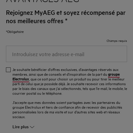
Rejoignez MyAEG et soyez récompensé par
nos meilleures offres
*
*Obligatoire
Champs requis
Introduisez
votre
adresse
Je souhaite bénéficier d'offres exclusives, d'avantages réservés aux
e-
groupe
membres, ainsi que de conseils et d'inspiration de la part du
Electrolux
, que ce soit pour choisir un produit ou pour tirer le meilleur
mail
parti de celui que je possède déjà. Je souhaite recevoir ces informations
par le biais des canaux que j'ai sélectionnés, tels que l'e-mail, le mobile, le
courrier postal ou le téléphone.
J'accepte que mes données soient partagées avec les partenaires du
groupe Electrolux et tiers de confiance afin de recevoir des publicités
personnalisées lors de ma visite et sur d'autres sites web et réseaux
sociaux.
Lire plus