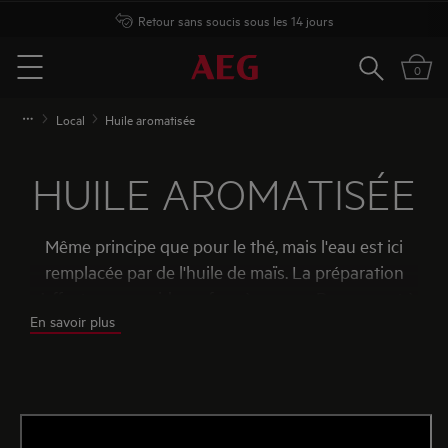
Retour sans soucis sous les 14 jours
Rechercher
0
Menu
Local
Huile aromatisée
HUILE AROMATISÉE
Même principe que pour le thé, mais l'eau est ici
remplacée par de l'huile de maïs. La préparation
s’effectue sous vide au four à vapeur. Par rapport à
En savoir plus
la plaque induction, le four à vapeur garantit un
meilleur contrôle de la température, avec comme
résultat une huile aromatisée plus pure et moins
amère.
Découvrez cette délicieuse recette du chef
Filip Claeys et lancez-vous !