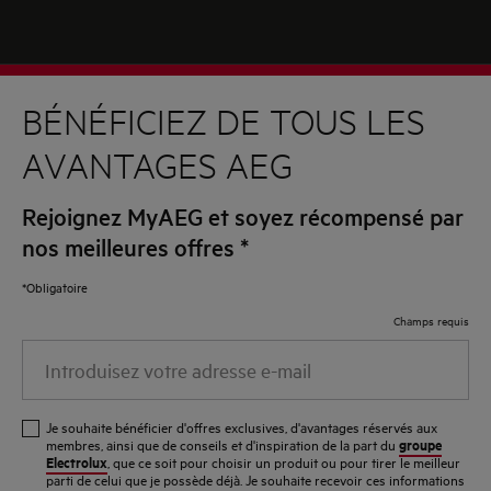
BÉNÉFICIEZ DE TOUS LES
AVANTAGES AEG
Rejoignez MyAEG et soyez récompensé par
nos meilleures offres
*
*Obligatoire
Champs requis
Introduisez
votre
adresse
Je souhaite bénéficier d'offres exclusives, d'avantages réservés aux
e-
groupe
membres, ainsi que de conseils et d'inspiration de la part du
Electrolux
, que ce soit pour choisir un produit ou pour tirer le meilleur
mail
parti de celui que je possède déjà. Je souhaite recevoir ces informations