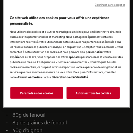
Continuer sans accepter
Ce site web utilise des cookies pour vous offrir une expérience
personnalisée.
Nous utilisons des cookies et d'autres technologies similaires pour améliorer notre site, mais
aussi à des fins promotionnelles et marketing. Nous partageons également certaines
informations relatives à votre utilisation de notre site avec nos partenaires spécialisés dans
les réseaux sociaux, la publicité et l'analyse. En cliquant sur « Accepter tous les cookies », vous
consentez à notre utilisation des cookies et nous pouvons ainsi
personnaliser votre
sur le site, vous proposer des
personnalisées et vous fournir des
expérience
offres spéciales
publicités sur mesure. En cliquant sur « Continuer sans accepter », vous bloquez tous les
cookies non essentiels, ce qui peut avoir un impact sur votre expérience de navigation et les
services que nous sommes en mesure de vous offrir. Pour plus d'informations, consultez
notre
Avis sur les cookies
et notre
Déclaration de confidentialité
.
Paramètres des cookies
Autoriser tous les cookies
INGRÉDIENTS
- 80g de fenouil
- 8g de graines de fenouil
- 40g d’oignon