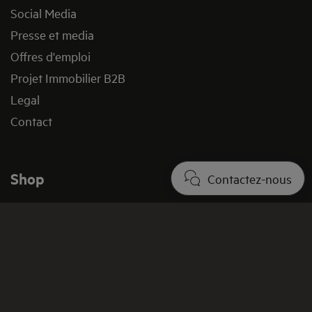
Social Media
Presse et media
Offres d'emploi
Projet Immobilier B2B
Legal
Contact
Shop
Contactez-nous
Acheter directement auprès d'AEG
Acheter des appareils électroménagers
Acheter des pièces détachées
Promotions
Conditions Générales de Vente