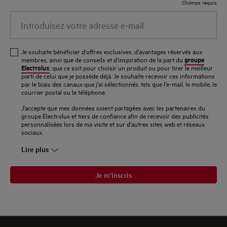
Champs requis
Introduisez
votre
adresse
Je souhaite bénéficier d'offres exclusives, d'avantages réservés aux
e-
groupe
membres, ainsi que de conseils et d'inspiration de la part du
Electrolux
, que ce soit pour choisir un produit ou pour tirer le meilleur
mail
parti de celui que je possède déjà. Je souhaite recevoir ces informations
par le biais des canaux que j'ai sélectionnés, tels que l'e-mail, le mobile, le
courrier postal ou le téléphone.
J'accepte que mes données soient partagées avec les partenaires du
groupe Electrolux et tiers de confiance afin de recevoir des publicités
personnalisées lors de ma visite et sur d'autres sites web et réseaux
sociaux.
Lire plus
Je m’inscris