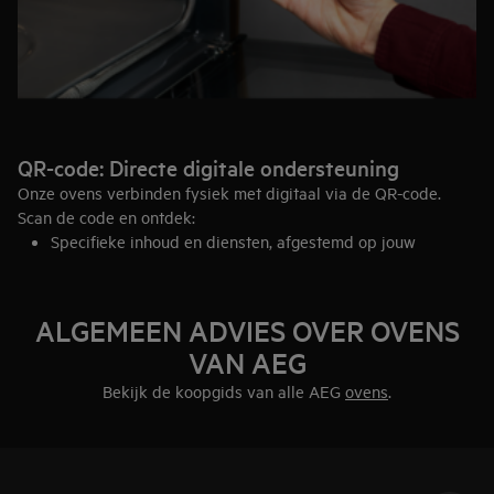
QR-code: Directe digitale ondersteuning
Onze ovens verbinden fysiek met digitaal via de QR-code.
Scan de code en ontdek:
Specifieke inhoud en diensten, afgestemd op jouw
apparaat.
Gidsen met veelgestelde vragen en uitleg over gebruik,
functies en onderhoud.
ALGEMEEN ADVIES OVER OVENS
Flexibele toegang tot up-to-date informatie, zelfs als de
VAN AEG
QR-code al op het apparaat staat.
Met de AEG app en QR-functionaliteit haal je het maximale uit
Bekijk de koopgids van alle AEG
ovens
.
je connected oven. Jouw keuken, slimmer dan ooit.