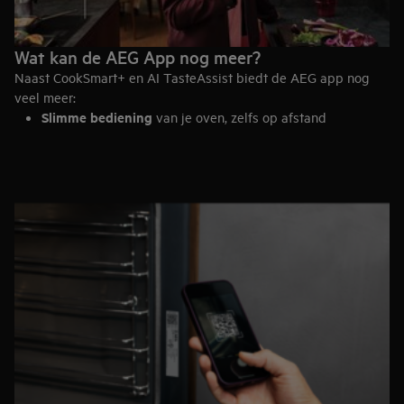
Energiebesparende instellingen zoals Eco Preheat en
restwarmte
Ondersteuning voor gezonde, plantaardige gerechten
Wat kan de AEG App nog meer?
Geïntegreerde tips voor energiezuinig koken
Naast CookSmart+ en AI TasteAssist biedt de AEG app nog
CookSmart Touch+ biedt precisie, eenvoud en innovatie in één
veel meer:
display.
Slimme bediening
van je oven, zelfs op afstand
Instellingen aanpassen
naar persoonlijke voorkeuren
Toegang tot
kookassistenten
Energieadvies
voor duurzamer koken
Favorieten opslaan
voor snelle toegang
De AEG app maakt je kookervaring compleet, van start tot
resultaat.