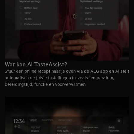
Wat kan AI TasteAssist?
Stuur een online recept naar je oven via de AEG app en AI stelt
automatisch de juiste instellingen in, zoals temperatuur,
bereidingstijd, functie en voorverwarmen.
Slimme stoomsuggesties
Wanneer mogelijk, adviseert AI TasteAssist het gebruik van
stoom om gerechten gezonder, smaakvoller en energiezuiniger
te bereiden.
Persoonlijke instellingen op maat
AI TasteAssist analyseert het type gerecht en past de
instellingen aan op basis van deep learning-technologie: