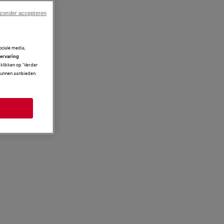
 zonder accepteren
ciale media,
 ervaring
klikken op ‘Verder
 kunnen aanbieden.