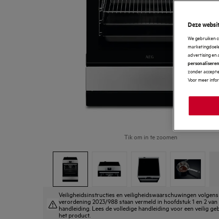
Deze websit
We gebruiken c
marketingdoelei
advertising en 
personalisere
zonder accepter
Voor meer info
Tik om in te zoomen
Veiligheidsinstructies en veiligheidswaarschuwingen volgen
verordening 2023/988 staan vermeld in hoofdstuk 1 en 2 van
handleiding. Lees de volledige handleiding voor een veilig ge
het product.