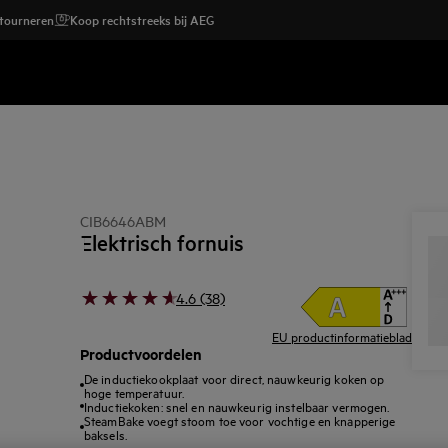
etourneren
Koop rechtstreeks bij AEG
CIB6646ABM
Elektrisch fornuis
4.6 (38)
EU productinformatieblad
Productvoordelen
De inductiekookplaat voor direct, nauwkeurig koken op
hoge temperatuur.
Inductiekoken: snel en nauwkeurig instelbaar vermogen.
SteamBake voegt stoom toe voor vochtige en knapperige
baksels.