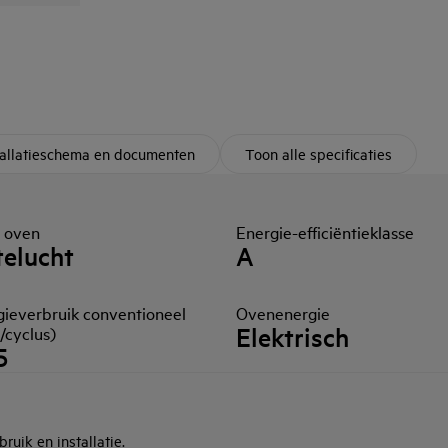
tallatieschema en documenten
Toon alle specificaties
 oven
Energie-efficiëntieklasse
elucht
A
gieverbruik conventioneel
Ovenenergie
Elektrisch
/cyclus)
5
ruik en installatie.