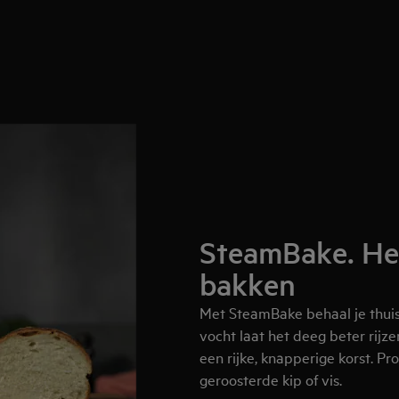
SteamBake. He
bakken
Met SteamBake behaal je thuis 
vocht laat het deeg beter rijz
een rijke, knapperige korst. P
geroosterde kip of vis.