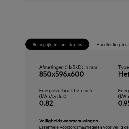
Belangrijkste specificaties
Handleiding, ins
Afmetingen (HxBxD) in mm
Type
850x596x600
Het
Energieverbruik hetelucht
Ener
(kWh/cyclus)
(kWh
0.82
0.9
Veiligheidswaarschuwingen
Essentiële voorzorgsmaatregelen voor veilig geb