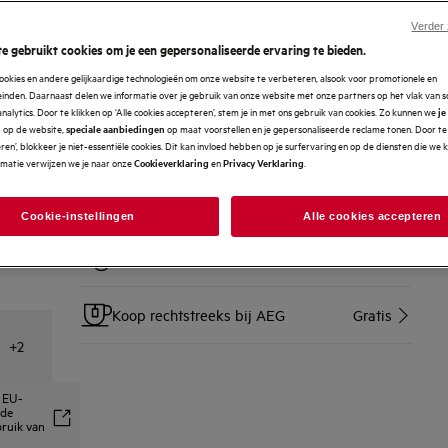
Verder
SERVICES
e gebruikt cookies om je een gepersonaliseerde ervaring te bieden.
ookies en andere gelijkaardige technologieën om onze website te verbeteren, alsook voor promotionele en
Thuislevering op afspraak
Gratis
nden. Daarnaast delen we informatie over je gebruik van onze website met onze partners op het vlak van so
analytics. Door te klikken op ‘Alle cookies accepteren’, stem je in met ons gebruik van cookies. Zo kunnen we
je
op de website,
op maat voorstellen en je gepersonaliseerde reclame tonen. Door te 
n
speciale aanbiedingen
Installatie van vrijstaande toestellen
25 €
en’, blokkeer je niet-essentiële cookies. Dit kan invloed hebben op je surfervaring en op de diensten die we
rmatie verwijzen we je naar onze
en
.
Cookieverklaring
Privacy Verklaring
Terugname en recyclage van je
Gratis
oude toestel
Cookie-instellingen
Alle cookies accepteren
14 dagen zorgeloos retourneren
Gratis
Koop rechtstreeks bij AEG
Gratis
+
2
s EU-
 de
bruik van