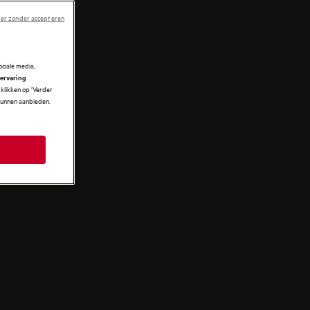
er zonder accepteren
ciale media,
 ervaring
klikken op ‘Verder
 kunnen aanbieden.