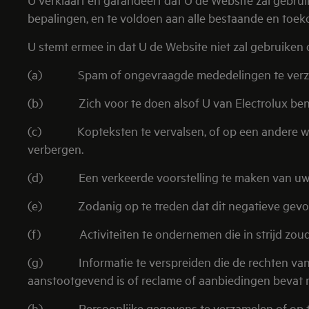
bepalingen, en te voldoen aan alle bestaande en toeko
U stemt ermee in dat U de Website niet zal gebruiken 
(a) Spam of ongevraagde mededelingen te verz
(b) Zich voor te doen alsof U van Electrolux bent
(c) Kopteksten te vervalsen, of op een andere wijz
verbergen.
(d) Een verkeerde voorstelling te maken van uw 
(e) Zodanig op te treden dat dit negatieve gevolge
(f) Activiteiten te ondernemen die in strijd zoude
(g) Informatie te verspreiden die de rechten van and
aanstootgevend is of reclame of aanbiedingen bevat m
(h) Persoonlijke gegevens te verzamelen of op te s