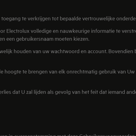
toegang te verkrijgen tot bepaalde vertrouwelijke onderde
oor Electrolux volledige en nauwkeurige informatie te vers
d en een gebruikersnaam moeten kiezen.
ouwelijk houden van uw wachtwoord en account. Bovendien ben
de hoogte te brengen van elk onrechtmatig gebruik van Uw
 verlies dat U zal lijden als gevolg van het feit dat ieman
uiken in overeenstemming met deze Gebruikersvoorwaarden m