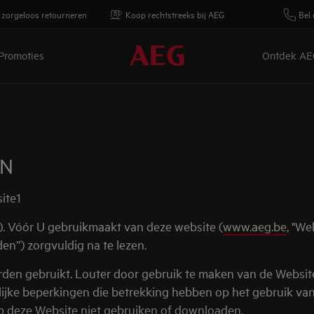
 zorgeloos retourneren
Koop rechtstreeks bij AEG
Bel 
Promoties
Ontdek AE
EN
ite1
). Vóór U gebruikmaakt van deze website (
www.aeg.be
, "We
n”) zorgvuldig na te lezen.
den gebruikt. Louter door gebruik te maken van de Websit
jke beperkingen die betrekking hebben op het gebruik van 
p deze Website niet gebruiken of downloaden.