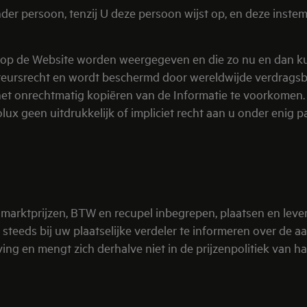
 persoon, tenzij U deze persoon wijst op, en deze instemt
e op de Website worden weergegeven en die zo nu en dan k
t auteursrecht en wordt beschermd door wereldwijde verdrags
het onrechtmatig kopiëren van de Informatie te voorkomen.
olux geen uitdrukkelijk of impliciet recht aan u onder enig 
 marktprijzen, BTW en recupel inbegrepen, plaatsen en leve
teeds bij uw plaatselijke verdeler te informeren over de aa
g en mengt zich derhalve niet in de prijzenpolitiek van ha