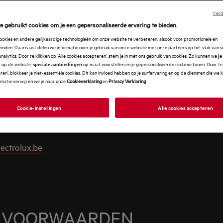
Verd
e gebruikt cookies om je een gepersonaliseerde ervaring te bieden.
N ELECTROLUX
ookies en andere gelijkaardige technologieën om onze website te verbeteren, alsook voor promotionele en
nden. Daarnaast delen we informatie over je gebruik van onze website met onze partners op het vlak van so
analytics. Door te klikken op ‘Alle cookies accepteren’, stem je in met ons gebruik van cookies. Zo kunnen we
je
op de website,
op maat voorstellen en je gepersonaliseerde reclame tonen. Door te 
n
speciale aanbiedingen
en’, blokkeer je niet-essentiële cookies. Dit kan invloed hebben op je surfervaring en op de diensten die we
rmatie verwijzen we je naar onze
Cookieverklaring
en
Privacy Verklaring
.
Cookie-instellingen
Alle cookies accepteren
ectrolux.be
N VOORWAARDEN