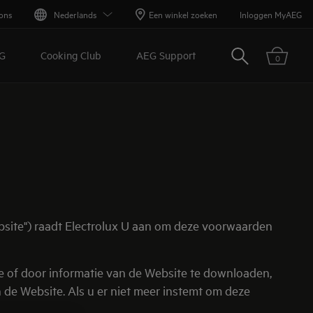
ons
Nederlands
Een winkel zoeken
Inloggen MyAEG
Zoeken
G
Cooking Club
AEG Support
0
bsite") raadt Electrolux U aan om deze voorwaarden
e of door informatie van de Website te downloaden,
de Website. Als u er niet meer instemt om deze