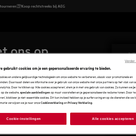
etourneren
Koop rechtstreeks bij AEG
t ons op
Bedri
aantal dagen duren voor je een reactie
Verder
AEG
e gebruikt cookies om je een gepersonaliseerde ervaring te bieden.
e sneller geholpen wil worden.
Electro
ookies en andere gelijkaardige technologieën om onze website te verbeteren, alsook voor promotionele en
02/716.
Professionele vragen
nden. Daarnaast delen we informatie over je gebruik van onze website met onze partners op het vlak van so
Ondern
analytics. Door te klikken op ‘Alle cookies accepteren’, stem je in met ons gebruik van cookies. Zo kunnen we
je
op de website,
op maat voorstellen en je gepersonaliseerde reclame tonen. Door te 
Adres
n
speciale aanbiedingen
en’, blokkeer je niet-essentiële cookies. Dit kan invloed hebben op je surfervaring en op de diensten die we
Raketst
rmatie verwijzen we je naar onze
en
.
Cookieverklaring
Privacy Verklaring
1130 Br
(bezoek
Cookie-instellingen
Alle cookies accepteren
Neem c