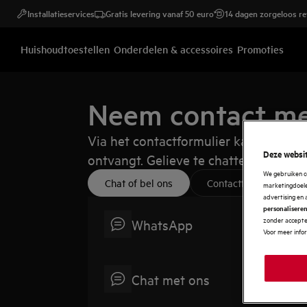
Installatieservices
Gratis levering vanaf 50 euro
14 dagen zorgeloos r
Huishoudtoestellen
Onderdelen & accessoires
Promoties
Neem contact me
Via het contactformulier kan het een 
Deze websit
ontvangt. Gelieve te chatten indien j
We gebruiken c
Chat of bel ons
Contactformulier
marketingdoelei
advertising en 
personalisere
zonder accepter
WhatsApp
Voor meer info
Chat met ons