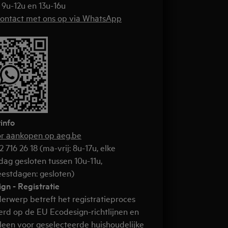
: 9u-12u en 13u-16u
ontact met ons op via WhatsApp
info
or aankopen op aeg.be
2 716 26 18 (ma-vrij: 8u-17u, elke
ag gesloten tussen 10u-11u,
eestdagen: gesloten)
gn - Registratie
erwerp betreft het registratieproces
rd op de EU Ecodesign-richtlijnen en
lleen voor geselecteerde huishoudelijke