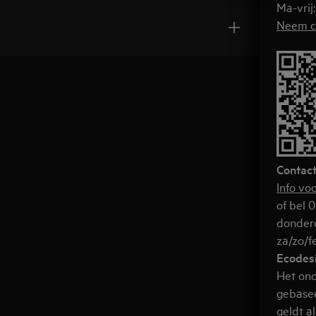
Ma-vrij
Neem c
Contact
Info vo
of bel 0
donderd
za/zo/f
Ecodesi
Het ond
gebasee
geldt a