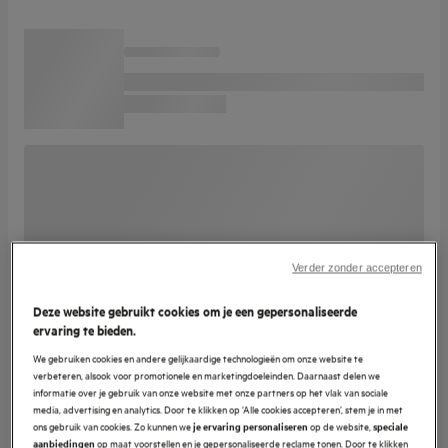
Verder zonder accepteren
Deze website gebruikt cookies om je een gepersonaliseerde
ervaring te bieden.
We gebruiken cookies en andere gelijkaardige technologieën om onze website te
verbeteren, alsook voor promotionele en marketingdoeleinden. Daarnaast delen we
informatie over je gebruik van onze website met onze partners op het vlak van sociale
media, advertising en analytics. Door te klikken op ‘Alle cookies accepteren’, stem je in met
ons gebruik van cookies. Zo kunnen we
op de website,
je ervaring personaliseren
speciale
op maat voorstellen en je gepersonaliseerde reclame tonen. Door te klikken
aanbiedingen