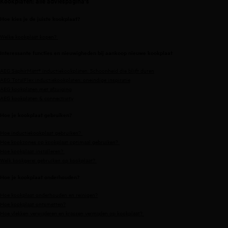
Kookplaten: alle adviespagina's
Hoe kies je de juiste kookplaat?
Welke kookplaat kopen?
Interessante functies en nieuwigheden bij aankoop nieuwe kookplaat
AEG SaphirMatt® inductiekookplaten: Schoonheid die blijft duren
AEG TotalFlex inductiekookplaten: oneindige inspiratie
AEG kookplaten met afzuiging
AEG kookplaten & connectivity
Hoe je kookplaat gebruiken?
Hoe inductiekookplaat gebruiken?
Hoe kookzones op kookplaat optimaal gebruiken?
Hoe kookplaat installeren?
Welk kookgerei gebruiken op kookplaat?
Hoe je kookplaat onderhouden?
Hoe kookplaat onderhouden en reinigen?
Hoe kookplaat ontsmetten?
Hoe vlekken verwijderen en krassen vermijden op kookplaat?