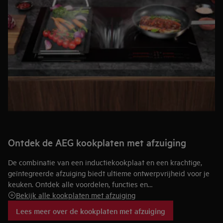
Ontdek de AEG kookplaten met afzuiging
De combinatie van een inductiekookplaat en een krachtige,
geïntegreerde afzuiging biedt ultieme ontwerpvrijheid voor je
keuken. Ontdek alle voordelen, functies en
installatiemogelijkheden van onze innovatieve AEG
Bekijk alle kookplaten met afzuiging
kookplaten met afzuiging dankzij handige tips en advies. We
Lees meer over de kookplaten met afzuiging
helpen je graag om de perfecte keuze te maken.