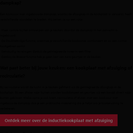
dampkap?
Een kookvuur met ingebouwde dampkap, waarbij de afzuigkap in de kookplaat is verwerkt, heeft
verschillende voordelen te bieden. Wij zetten ze op een rijtje:
· Meer ruimte bij het ontwerpen van je keuken, doordat de dampkap in het aanrecht is
ingebouwd
· De DoubleBridge-functie, waarmee je verschillende kookzones combineert en zo een ruimer
kookgebied vormt
· Eenvoudig te reinigen dankzij de geïntegreerde twee-in-een-filter
· Dankzij de Breeze-functie heb je geen last van nare geurtjes in de keuken
Wat past beter bij jouw keuken: een kookplaat met afzuiging of
recirculatie?
Bij recirculatie wordt de lucht in je keuken gefilterd via de geïntegreerde afzuigkap in de
kookplaat. Bij een afvoer naar buiten worden kookdampen en geurtjes via een kanaal direct naar
buiten geblazen. Welke optie je ook kiest, recirculatie of afvoer, met een kookvuur met
ingebouwde dampkap doe je een praktische investering die je helpt om je kookervaring te
verbeteren.
Ontdek meer over de inductiekookplaat met afzuiging