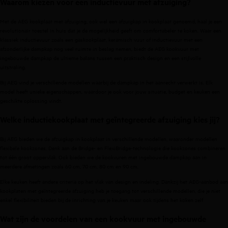
Waarom kiezen voor een inductievuur met afzuiging?
Met de AEG kookplaat met afzuiging, ook wel een afzuigkap in kookplaat genoemd, haal je een
revolutionair toestel in huis dat je de mogelijkheid geeft om comfortabeler te koken. Waar een
klassiek inductievuur zoals een
gaskookplaat
,
keramisch vuur
of
inductievuur
met een
afzonderlijke dampkap nog veel ruimte in beslag nemen, biedt de AEG kookvuur met
ingebouwde dampkap de ultieme balans tussen een praktisch design en een stijlvolle
uitstraling.
Bij AEG vind je verschillende modellen waarbij de dampkap in het aanrecht verwerkt is. Elk
model heeft unieke eigenschappen, waardoor je ook voor jouw situatie, budget en keuken een
geschikte oplossing vindt.
Welke inductiekookplaat met geïntegreerde afzuiging kies jij?
Bij AEG bieden we de afzuigkap in kookplaat in verschillende modellen, waaronder modellen
flexibele kookzones. Denk aan de Bridge- en
FlexiBridge
-technologie die kookzones combineren
tot één groot oppervlak. Ook bieden we de kookvuren met ingebouwde dampkap aan in
meerdere afmetingen zoals 60 cm, 70 cm, 80 cm en 90 cm.
Elke keuken heeft andere criteria op het vlak van design en indeling. Dankzij het AEG-aanbod aan
kookplaten met geïntegreerde afzuiging heb je toegang tot verschillende modellen, die je niet
enkel flexibiliteit bieden bij de inrichting van je keuken maar ook tijdens het koken zelf
Wat zijn de voordelen van een kookvuur met ingebouwde