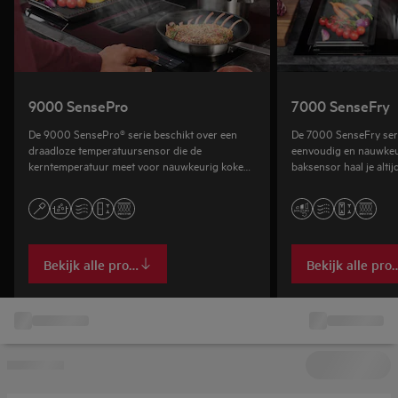
9000 SensePro
7000 SenseFry
De 9000 SensePro® serie beschikt over een
De 7000 SenseFry ser
draadloze temperatuursensor die de
eenvoudig en nauwkeur
kerntemperatuur meet voor nauwkeurig koken,
baksensor haal je altij
bakken en sous‑vide bereidingen.
resultaat, of je nu vlee
bereidt.
Bekijk alle producten
Bekijk alle pro