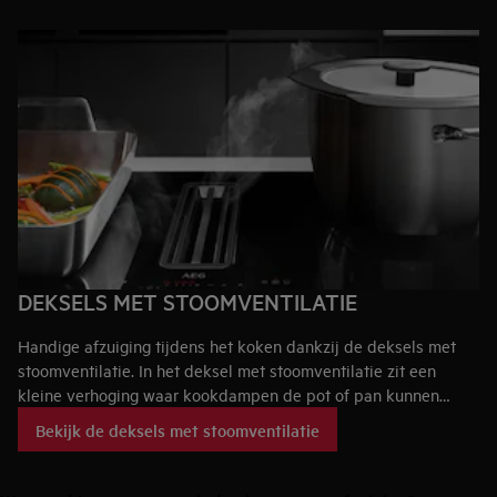
DEKSELS MET STOOMVENTILATIE
Handige afzuiging tijdens het koken dankzij de deksels met
stoomventilatie. In het deksel met stoomventilatie zit een
kleine verhoging waar kookdampen de pot of pan kunnen
verlaten. Op deze manier geleid je de stoom nog makkelijker
Bekijk de deksels met stoomventilatie
richting de dampkap en worden alle mogelijke geurtjes snel
weggehaald uit je keuken.