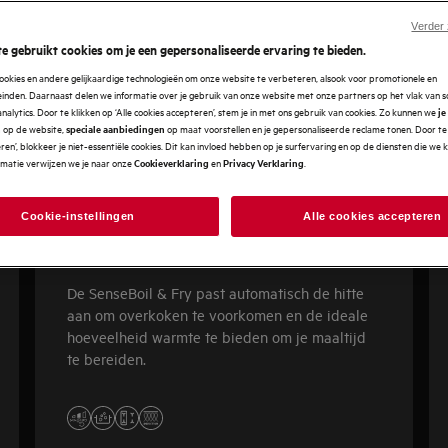
Verder
e gebruikt cookies om je een gepersonaliseerde ervaring te bieden.
ookies en andere gelijkaardige technologieën om onze website te verbeteren, alsook voor promotionele en
nden. Daarnaast delen we informatie over je gebruik van onze website met onze partners op het vlak van so
analytics. Door te klikken op ‘Alle cookies accepteren’, stem je in met ons gebruik van cookies. Zo kunnen we
je
op de website,
op maat voorstellen en je gepersonaliseerde reclame tonen. Door te 
n
speciale aanbiedingen
en’, blokkeer je niet-essentiële cookies. Dit kan invloed hebben op je surfervaring en op de diensten die we
rmatie verwijzen we je naar onze
en
.
Cookieverklaring
Privacy Verklaring
Cookie-instellingen
Alle cookies accepteren
8000 SenseBoil & Fry
De SenseBoil & Fry past automatisch de hitte
aan om overkoken te voorkomen en de ideale
hoeveelheid warmte te bieden om je maaltijd
te bereiden.