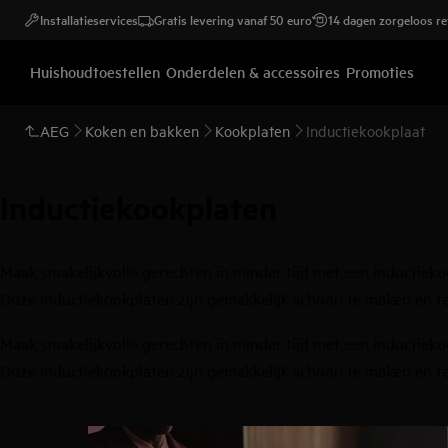
Installatieservices
Gratis levering vanaf 50 euro
14 dagen zorgeloos r
Huishoudtoestellen
Onderdelen & accessoires
Promoties
AEG
Koken en bakken
Kookplaten
Inductiekookplaat
Inductiekookplaten
Maak smakelijkvolle gerechten in minder tijd met een inductiek
Onze inductiekookplaten zijn gemakkelijk schoon te maken en 
Maak smakelijkvolle gerechten in minder tijd met een inductiek
Onze inductiekookplaten zijn gemakkelijk schoon te maken en 
0
van
7