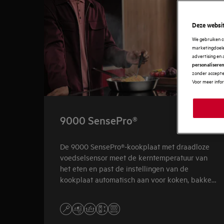
Deze websit
We gebruiken c
marketingdoelei
advertising en 
personalisere
zonder accepter
Voor meer info
9000 SensePro®
De 9000 SensePro®-kookplaat met draadloze
voedselsensor meet de kerntemperatuur van
het eten en past de instellingen van de
kookplaat automatisch aan voor koken, bakken
en zelfs sous-vide.