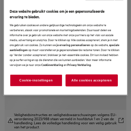
CP7400T
Deze website gebruikt cookies om je een gepersonaliseerde
7000 MealAssist met SteamBake -
ervaring te bieden.
Oven met stoomondersteuning met
We gebruiken cookies en andere gelijkaardige technologieën om onze website te
pyrolyse, Matzwart
verbeteren, alsook voor promotionele en marketingdoeleinden. Daarnaast delen we
informatie over je gebruik van onze website met onze partners op het vlak van sociale
4.7 (224)
media, advertising en analytics. Door te klikken op ‘Alle cookies accepteren’, stem je in met
ons gebruik van cookies. Zo kunnen we
op de website,
je ervaring personaliseren
speciale
EU productinformatieblad
op maat voorstellen en je gepersonaliseerde reclame tonen. Door te klikken
aanbiedingen
Productvoordelen
op ‘Verder zonder accepteren’, blokkeer je niet-essentiële cookies. Dit kan invloed hebben
op je surfervaring en op de diensten die we kunnen aanbieden. Voor meer informatie
7000 MealAssist oven met SteamBake voor gelijkmatig garen.
verwijzen we je naar onze
en
.
Cookieverklaring
Privacy Verklaring
SteamBake gebruikt stoom voor betere bakresultaten.
CookSmart Touch – bedien de ovenfuncties met een simpele swipe.
Cookie-instellingen
Alle cookies accepteren
Veiligheidsinstructies en veiligheidswaarschuwingen volgens EU-
verordening 2023/988 staan vermeld in hoofdstuk 1 en 2 van de
handleiding. Lees de volledige handleiding voor een veilig gebruik
van het product.