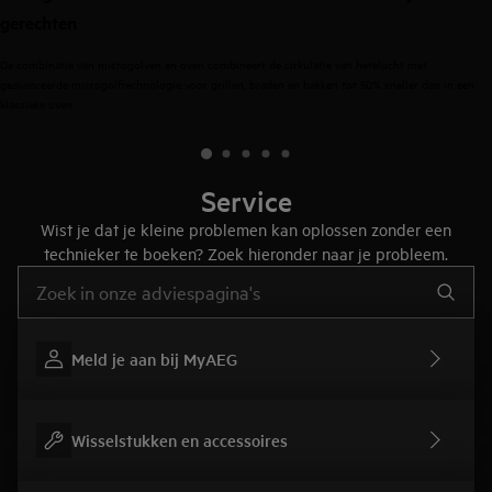
gerechten
De combinatie van microgolven en oven combineert de cirkulatie van hetelucht met
geavanceerde microgolftechnologie voor grillen, braden en bakken tot 50% sneller dan in een
klassieke oven.
Service
Wist je dat je kleine problemen kan oplossen zonder een
technieker te boeken? Zoek hieronder naar je probleem.
Typ om hulpartikels te zoeken
Meld je aan bij MyAEG
Wisselstukken en accessoires