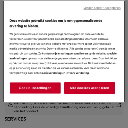
TK8NK72WB
Verder zonder accepteren
8000 MealAssist - Heteluchtoven
met microgolfovenfunctie Zwart
Deze website gebruikt cookies om je een gepersonaliseerde
ervaring te bieden.
4.7 (183)
We gebruiken cookies en andere gelijkaardige technologieën om onze website te
Productvoordelen
verbeteren, alsook voor promotionele en marketingdoeleinden. Daarnaast delen we
8000 MealAssist CombiQuick® oven: gecombineerd koken op zijn best.
informatie over je gebruik van onze website met onze partners op het vlak van sociale
Combinatie van ovenfuncties en microgolven vermindert de bereidingstijd.
media, advertising en analytics. Door te klikken op ‘Alle cookies accepteren’, stem je in met
CookSmart Touch – bedien de ovenfuncties met een simpele swipe.
ons gebruik van cookies. Zo kunnen we
op de website,
je ervaring personaliseren
speciale
op maat voorstellen en je gepersonaliseerde reclame tonen. Door te klikken
aanbiedingen
op ‘Verder zonder accepteren’, blokkeer je niet-essentiële cookies. Dit kan invloed hebben
op je surfervaring en op de diensten die we kunnen aanbieden. Voor meer informatie
verwijzen we je naar onze
en
.
Cookieverklaring
Privacy Verklaring
Cookie-instellingen
Alle cookies accepteren
Veiligheidsinstructies en veiligheidswaarschuwingen volgens EU-
verordening 2023/988 staan vermeld in hoofdstuk 1 en 2 van de
handleiding. Lees de volledige handleiding voor een veilig gebruik
van het product.
SERVICES