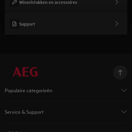
Wisselstukken en accessoires
Support
Populaire categorieën
Wasmachines
Droogkasten
Service & Support
Was-droogcombinaties
Ovens
Contact en info
Kookplaten
Product registreren