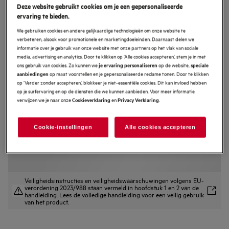
Deze website gebruikt cookies om je een gepersonaliseerde
OU5AB40SM
ervaring te bieden.
5000 SurroundCook -
We gebruiken cookies en andere gelijkaardige technologieën om onze website te
Heteluchtoven Vingervlekvrije inox
verbeteren, alsook voor promotionele en marketingdoeleinden. Daarnaast delen we
informatie over je gebruik van onze website met onze partners op het vlak van sociale
4.6 (19)
media, advertising en analytics. Door te klikken op ‘Alle cookies accepteren’, stem je in met
ons gebruik van cookies. Zo kunnen we
op de website,
je ervaring personaliseren
speciale
EU productinformatieblad
op maat voorstellen en je gepersonaliseerde reclame tonen. Door te klikken
aanbiedingen
Productvoordelen
op ‘Verder zonder accepteren’, blokkeer je niet-essentiële cookies. Dit kan invloed hebben
op je surfervaring en op de diensten die we kunnen aanbieden. Voor meer informatie
5000 SurroundCook® oven met luchtcirculatie voor gelijkmatig garen.
Multilevel Cooking zorgt voor gelijkmatige verwarming overal in de oven.
verwijzen we je naar onze
en
.
Cookieverklaring
Privacy Verklaring
Bedien en pas de functies van je oven aan met EXPlore.
Met AquaCleaning kun je je oven eenvoudig reinigen met vocht.
Cookie-instellingen
Alle cookies accepteren
Veiligheidsinstructies en veiligheidswaarschuwingen volgens EU-
verordening 2023/988 staan vermeld in hoofdstuk 1 en 2 van de
handleiding. Lees de volledige handleiding voor een veilig gebruik
van het product.