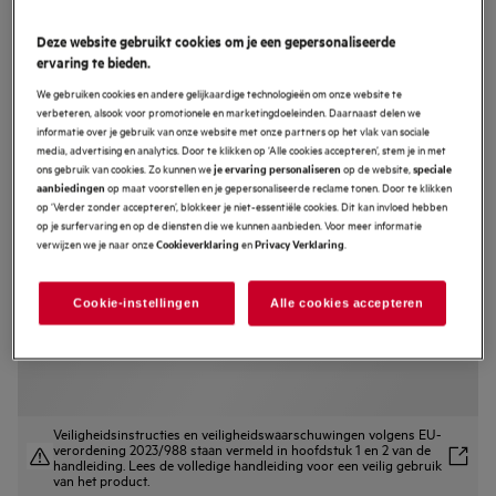
CP7400B
Deze website gebruikt cookies om je een gepersonaliseerde
7000 MealAssist met SteamBake -
ervaring te bieden.
Oven met stoomondersteuning met
We gebruiken cookies en andere gelijkaardige technologieën om onze website te
pyrolyse, Zwart
verbeteren, alsook voor promotionele en marketingdoeleinden. Daarnaast delen we
informatie over je gebruik van onze website met onze partners op het vlak van sociale
4.7 (224)
media, advertising en analytics. Door te klikken op ‘Alle cookies accepteren’, stem je in met
ons gebruik van cookies. Zo kunnen we
op de website,
je ervaring personaliseren
speciale
EU productinformatieblad
op maat voorstellen en je gepersonaliseerde reclame tonen. Door te klikken
aanbiedingen
Productvoordelen
op ‘Verder zonder accepteren’, blokkeer je niet-essentiële cookies. Dit kan invloed hebben
op je surfervaring en op de diensten die we kunnen aanbieden. Voor meer informatie
7000 MealAssist oven met SteamBake voor gelijkmatig garen.
verwijzen we je naar onze
en
.
Cookieverklaring
Privacy Verklaring
SteamBake gebruikt stoom voor betere bakresultaten.
CookSmart Touch – bedien de ovenfuncties met een simpele swipe.
Cookie-instellingen
Alle cookies accepteren
Veiligheidsinstructies en veiligheidswaarschuwingen volgens EU-
verordening 2023/988 staan vermeld in hoofdstuk 1 en 2 van de
handleiding. Lees de volledige handleiding voor een veilig gebruik
van het product.