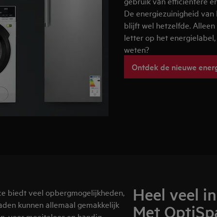
gebruik van efficiëntere e
De energiezuinigheid van h
blijft wel hetzelfde. Allee
letter op het energielabel,
weten?
Ontdek de nieuwe energ
Heel veel i
ce biedt veel opbergmogelijkheden,
laden kunnen allemaal gemakkelijk
Met OptiSp
, voor moeiteloos en handig