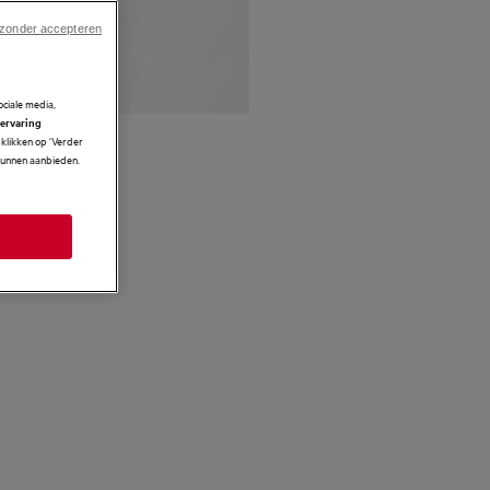
 zonder accepteren
ciale media,
 ervaring
klikken op ‘Verder
 kunnen aanbieden.