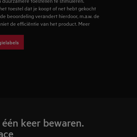
n duurzamere toestellen te stimuleren.
et toestel dat je koopt of net hebt gekocht
n de beoordeling verandert hierdoor, m.a.w. de
 niet de efficiëntie van het product. Meer
ielabels
n één keer bewaren.
ace