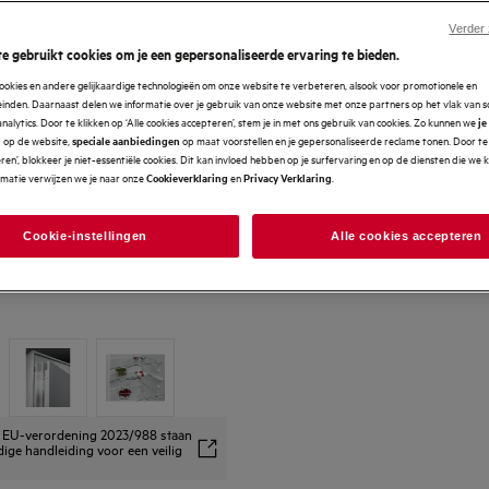
Verder
e gebruikt cookies om je een gepersonaliseerde ervaring te bieden.
ookies en andere gelijkaardige technologieën om onze website te verbeteren, alsook voor promotionele en
nden. Daarnaast delen we informatie over je gebruik van onze website met onze partners op het vlak van so
analytics. Door te klikken op ‘Alle cookies accepteren’, stem je in met ons gebruik van cookies. Zo kunnen we
je
op de website,
op maat voorstellen en je gepersonaliseerde reclame tonen. Door te 
n
speciale aanbiedingen
en’, blokkeer je niet-essentiële cookies. Dit kan invloed hebben op je surfervaring en op de diensten die we
rmatie verwijzen we je naar onze
en
.
Cookieverklaring
Privacy Verklaring
Cookie-instellingen
Alle cookies accepteren
ns EU-verordening 2023/988 staan
dige handleiding voor een veilig