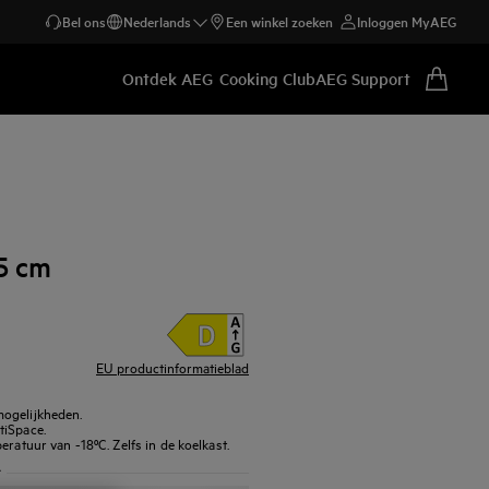
Bel ons
Nederlands
Een winkel zoeken
Inloggen MyAEG
Ontdek AEG
Cooking Club
AEG Support
5 cm
EU productinformatieblad
mogelijkheden.
tiSpace.
eratuur van -18ºC. Zelfs in de koelkast.