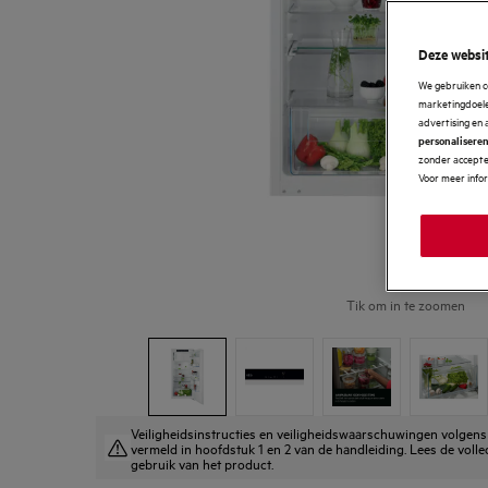
Deze websit
We gebruiken c
marketingdoelei
advertising en 
personalisere
zonder accepter
Voor meer info
Tik om in te zoomen
Veiligheidsinstructies en veiligheidswaarschuwingen volge
vermeld in hoofdstuk 1 en 2 van de handleiding. Lees de volle
gebruik van het product.