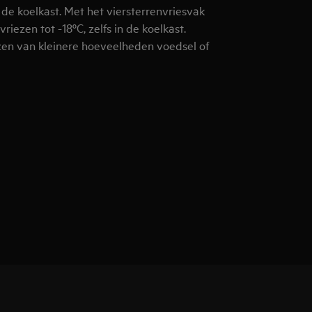
n de koelkast. Met het viersterrenvriesvak
riezen tot -18ºC, zelfs in de koelkast.
iezen van kleinere hoeveelheden voedsel of