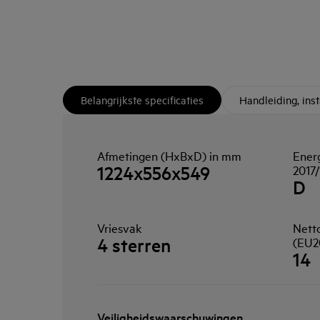
Belangrijkste specificaties
Handleiding, ins
Afmetingen (HxBxD) in mm
Energ
1224x556x549
2017/
D
Vriesvak
Netto
4 sterren
(EU2
14
Veiligheidswaarschuwingen