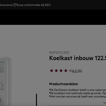
etourneren
Koop rechtstreeks bij AEG
NSF5O122DC
Koelkast inbouw 122.
4.2 (6)
Productvoordelen
De OptiSpace koelkast biedt ruime opberg
De koelkast met optimale opbergruimte. Op
Het viersterrenvriesvak heeft een vriestemp