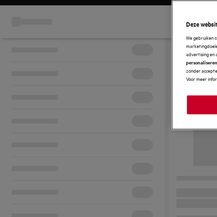
Deze websit
We gebruiken c
marketingdoelei
advertising en 
personalisere
zonder accepter
Voor meer info