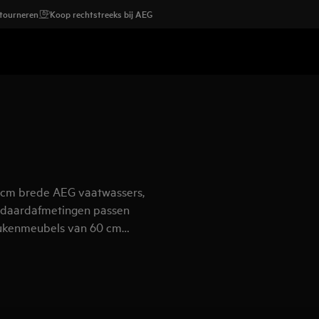
etourneren
Koop rechtstreeks bij AEG
0 cm brede AEG vaatwassers,
andaardafmetingen passen
eukenmeubels van 60 cm