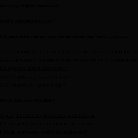
Hoe kies je de juiste vaatwasser?
Welke vaatwasser kopen?
Interessante functies en nieuwigheden bij aankoop nieuwe vaatwasser
AEG ComfortLift: tilt de onderste korf op tot een comfortabele 
AEG vaatwassers:
standaardmaat breedte 60 cm
of
compacte br
Uitleg energielabel vaatwassers
AEG Vaatwassers & connectivity
AEG Vaatwasser aanbiedingen
Hoe je vaatwasser gebruiken?
Tips bij het eerste gebruik van je vaatwasser
Uitleg symbolen en programma's vaatwassers
Hoe de vaatwasser vullen en leegmaken?