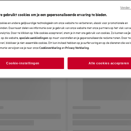
Verder
e gebruikt cookies om je een gepersonaliseerde ervaring te bieden.
ookies en andere gelijkaardige technologieën om onze website te verbeteren, alsook voor promotionele en
nden. Daarnaast delen we informatie over je gebruik van onze website met onze partners op het vlak van so
analytics. Door te klikken op ‘Alle cookies accepteren’, stem je in met ons gebruik van cookies. Zo kunnen we
je
op de website,
op maat voorstellen en je gepersonaliseerde reclame tonen. Door te 
n
speciale aanbiedingen
en’, blokkeer je niet-essentiële cookies. Dit kan invloed hebben op je surfervaring en op de diensten die we
rmatie verwijzen we je naar onze
en
.
Cookieverklaring
Privacy Verklaring
Cookie-instellingen
Alle cookies accepteren