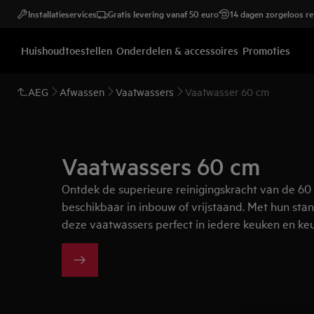
Installatieservices
Gratis levering vanaf 50 euro
14 dagen zorgeloos r
Huishoudtoestellen
Onderdelen & accessoires
Promoties
AEG
Afwassen
Vaatwassers
Vaatwasser 60 cm
Vaatwassers 60 cm
Ontdek de superieure reinigingskracht van de 6
beschikbaar in inbouw of vrijstaand. Met hun st
deze vaatwassers perfect in iedere keuken en k
breed.