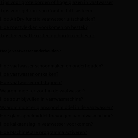
Tips voor grote borden of hoge glazen in vaatwasser
Tips voor gebruik van ComfortLift systeem
Hoe AirDry functie vaatwasser uitschakelen?
Hoe roestvlekken voorkomen op bestek?
Tips tegen witte resten op borden en bestek
Hoe je vaatwasser onderhouden?
Hoe vaatwasser schoonmaken en onderhouden?
Hoe vaatwasser ontkalken?
Hoe vaatwasser ontstoppen?
Waarom moet er zout in de vaatwasser?
Hoe zout bijvullen in vaatwasmachine?
Waarom moet er glansspoelmiddel in de vaatwasser?
Hoe glansspoelmiddel toevoegen aan afwasmachine?
Hoe kalkaanslag in vaatwasser voorkomen?
Hoe MachineCare programma activeren?