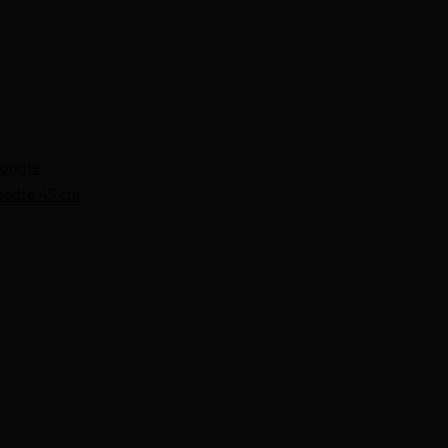
hoogte
eedte 45 cm