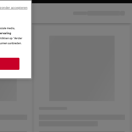
 zonder accepteren
ciale media,
 ervaring
klikken op ‘Verder
 kunnen aanbieden.