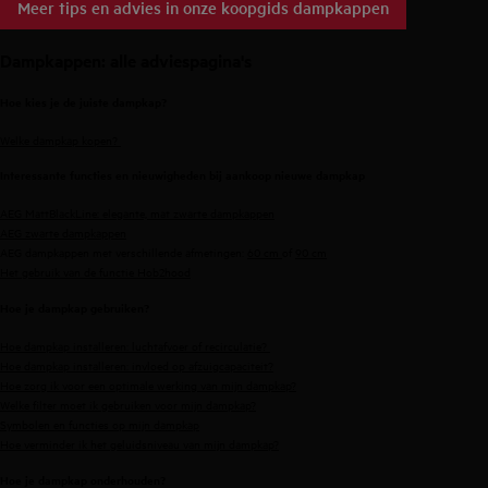
Meer tips en advies in onze koopgids dampkappen
Dampkappen: alle adviespagina's
Hoe kies je de juiste dampkap?
Welke dampkap kopen?
Interessante functies en nieuwigheden bij aankoop nieuwe dampkap
AEG MattBlackLine: elegante, mat zwarte dampkappen
AEG zwarte dampkappen
AEG dampkappen met verschillende afmetingen:
60 cm
of
90 cm
Het gebruik van de functie Hob2hood
Hoe je dampkap gebruiken?
Hoe dampkap installeren: luchtafvoer of recirculatie?
Hoe dampkap installeren: invloed op afzuigcapaciteit?
Hoe zorg ik voor een optimale werking van mijn dampkap?
Welke filter moet ik gebruiken voor mijn dampkap?
Symbolen en functies op mijn dampkap
Hoe verminder ik het geluidsniveau van mijn dampkap?
Hoe je dampkap onderhouden?