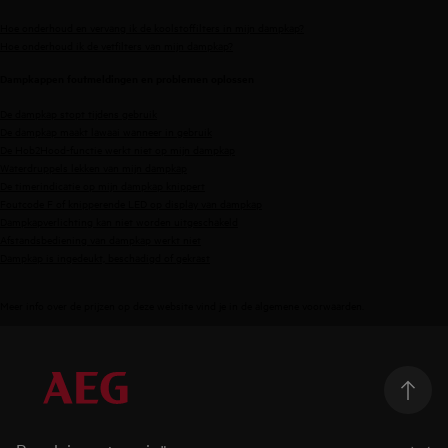
Hoe onderhoud en vervang ik de koolstoffilters in mijn dampkap?
Hoe onderhoud ik de vetfilters van mijn dampkap?
Dampkappen foutmeldingen en problemen oplossen
De dampkap stopt tijdens gebruik
De dampkap maakt lawaai wanneer in gebruik
De Hob2Hood-functie werkt niet op mijn dampkap
Waterdruppels lekken van mijn dampkap
De timerindicatie op mijn dampkap knippert
Foutcode F of knipperende LED op display van dampkap
Dampkapverlichting kan niet worden uitgeschakeld
Afstandsbediening van dampkap werkt niet
Dampkap is ingedeukt, beschadigd of gekrast
Meer info over de prijzen op deze website vind je in de
algemene voorwaarden
.