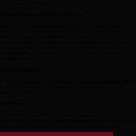
de verschillende schouwdampkappen.
T-shape dampkap of schuine dampkap?
Bij het kiezen uit een schouwdampkap kun je gaan voor een t-shape wanddampkap of een
schuine wanddampkap. Een t-shape dampkap is, zoals de naam al suggereert, een t-vormige
dampkap. Dit is de traditionele schouwdampkap. Dit betekent echter niet dat deze t-shape
dampkappen niet bijzonder zijn. Zo is er bijvoorbeeld de DBE5970R, winnaar van de red dot
design award 2021! Wil je een extra moderne look aan je keuken geven? Kies dan voor een van
onze verticale, schuine dampkappen. Beide typen schouwdamkappen zijn beschikbaar in
verschillende breedten.
Stille dampkappen
Wil je een dampkap die zonder al te veel geluid te maken zorgt voor een goede afzuiging? Dan
ben je bij AEG aan het juiste adres! Een groot deel van onze wanddampkappen heeft een
geluidsniveau tot slechts 65 db.
Hob2Hood
Voor extra bedieningsgemak bieden wij ook schouwdampkappen aan met Hob2Hood-
functionaliteit. Hierbij zit de besturing van de dampkap verwerkt in de kookplaat, hierdoor kun
je de afzuigkap extra makkelijk bedienen, zonder hiervoor omhoog te moeten kijken.