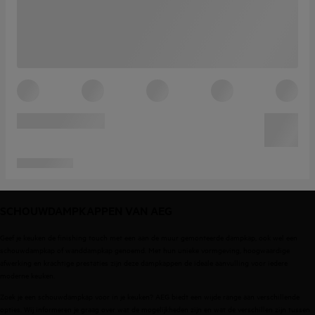
SCHOUWDAMPKAPPEN VAN AEG
Geef je keuken de finishing touch met een aan de muur gemonteerde dampkap, ook wel een
schouwdampkap of wanddampkap genoemd. Met hun unieke vormgeving, hoogwaardige
afwerking en krachtige prestaties zijn deze dampkappen de ideale aanvulling voor iedere
moderne keuken.
Zoek je een schouwdampkap voor in je keuken? AEG biedt een wijde range aan verschillende
opties. Wij informeren je graag over wat de mogelijkheden zijn en wat de verschillen zijn tussen