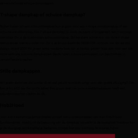
de verschillende schouwdampkappen.
T-shape dampkap of schuine dampkap?
Bij het kiezen uit een schouwdampkap kun je gaan voor een t-shape wanddampkap of een
schuine wanddampkap. Een t-shape dampkap is, zoals de naam al suggereert, een t-vormige
dampkap. Dit is de traditionele schouwdampkap. Dit betekent echter niet dat deze t-shape
dampkappen niet bijzonder zijn. Zo is er bijvoorbeeld de DBE5970R, winnaar van de red dot
design award 2021! Wil je een extra moderne look aan je keuken geven? Kies dan voor een van
onze verticale, schuine dampkappen. Beide typen schouwdamkappen zijn beschikbaar in
verschillende breedten.
Stille dampkappen
Wil je een dampkap die zonder al te veel geluid te maken zorgt voor een goede afzuiging? Dan
ben je bij AEG aan het juiste adres! Een groot deel van onze wanddampkappen heeft een
geluidsniveau tot slechts 65 db.
Hob2Hood
Voor extra bedieningsgemak bieden wij ook schouwdampkappen aan met Hob2Hood-
functionaliteit. Hierbij zit de besturing van de dampkap verwerkt in de kookplaat, hierdoor kun
je de afzuigkap extra makkelijk bedienen, zonder hiervoor omhoog te moeten kijken.