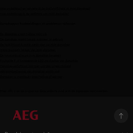
Hoe onderhoud en vervang ik de koolstoffilters in mijn dampkap?
Hoe onderhoud ik de vetfilters van mijn dampkap?
Dampkappen foutmeldingen en problemen oplossen
De dampkap stopt tijdens gebruik
De dampkap maakt lawaai wanneer in gebruik
De Hob2Hood-functie werkt niet op mijn dampkap
Waterdruppels lekken van mijn dampkap
De timerindicatie op mijn dampkap knippert
Foutcode F of knipperende LED op display van dampkap
Dampkapverlichting kan niet worden uitgeschakeld
Afstandsbediening van dampkap werkt niet
Dampkap is ingedeukt, beschadigd of gekrast
Meer info over de prijzen op deze website vind je in de
algemene voorwaarden
.