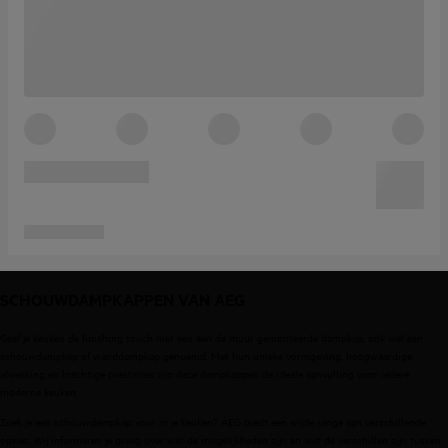
SCHOUWDAMPKAPPEN VAN AEG
Geef je keuken de finishing touch met een aan de muur gemonteerde dampkap, ook wel een
schouwdampkap of wanddampkap genoemd. Met hun unieke vormgeving, hoogwaardige
afwerking en krachtige prestaties zijn deze dampkappen de ideale aanvulling voor iedere
moderne keuken.
Zoek je een schouwdampkap voor in je keuken? AEG biedt een wijde range aan verschillende
opties. Wij informeren je graag over wat de mogelijkheden zijn en wat de verschillen zijn tussen