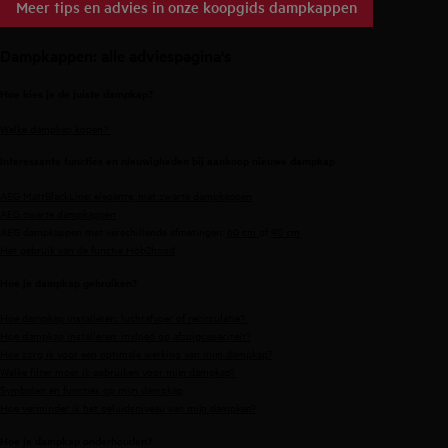
Meer tips en advies in onze koopgids dampkappen
Dampkappen: alle adviespagina's
Hoe kies je de juiste dampkap?
Welke dampkap kopen?
Interessante functies en nieuwigheden bij aankoop nieuwe dampkap
AEG MattBlackLine: elegante, mat zwarte dampkappen
AEG zwarte dampkappen
AEG dampkappen met verschillende afmetingen:
60 cm
of
90 cm
Het gebruik van de functie Hob2hood
Hoe je dampkap gebruiken?
Hoe dampkap installeren: luchtafvoer of recirculatie?
Hoe dampkap installeren: invloed op afzuigcapaciteit?
Hoe zorg ik voor een optimale werking van mijn dampkap?
Welke filter moet ik gebruiken voor mijn dampkap?
Symbolen en functies op mijn dampkap
Hoe verminder ik het geluidsniveau van mijn dampkap?
Hoe je dampkap onderhouden?