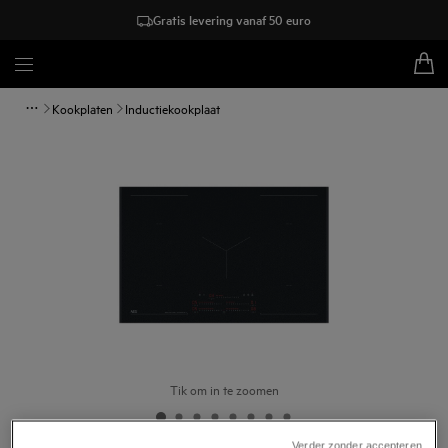
Gratis levering vanaf 50 euro
Kookplaten
Inductiekookplaat
Tik om in te zoomen
Verder zonder accepteren