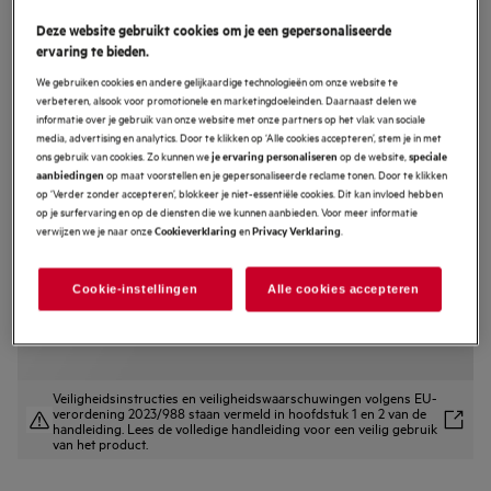
TK95II0FFB
Deze website gebruikt cookies om je een gepersonaliseerde
6000 Flex Bridge -
ervaring te bieden.
inductiekookplaat, 90 cm
We gebruiken cookies en andere gelijkaardige technologieën om onze website te
verbeteren, alsook voor promotionele en marketingdoeleinden. Daarnaast delen we
4.4 (20)
informatie over je gebruik van onze website met onze partners op het vlak van sociale
media, advertising en analytics. Door te klikken op ‘Alle cookies accepteren’, stem je in met
EU productinformatieblad
ons gebruik van cookies. Zo kunnen we
op de website,
je ervaring personaliseren
speciale
Productvoordelen
op maat voorstellen en je gepersonaliseerde reclame tonen. Door te klikken
aanbiedingen
op ‘Verder zonder accepteren’, blokkeer je niet-essentiële cookies. Dit kan invloed hebben
Verbind tot vier kooksegmenten met de 6000 Flex Bridge
op je surfervaring en op de diensten die we kunnen aanbieden. Voor meer informatie
Verbind vier kooksegmenten met Flex Bridge
PowerSlide® om snel van koken naar sudderen te gaan
verwijzen we je naar onze
en
.
Cookieverklaring
Privacy Verklaring
Cookie-instellingen
Alle cookies accepteren
Veiligheidsinstructies en veiligheidswaarschuwingen volgens EU-
verordening 2023/988 staan vermeld in hoofdstuk 1 en 2 van de
handleiding. Lees de volledige handleiding voor een veilig gebruik
van het product.