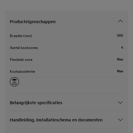
Producteigenschappen
590
Breedte (mm)
4
Aantal kookzones
Nee
Flexibele zone
Nee
Kookassistentie
Belangrijkste specificaties
Handleiding, installatieschema en documenten