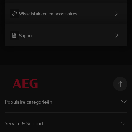
Wisselstukken en accessoires
Support
Populaire categorieën
Wasmachines
Droogkasten
Service & Support
Was-droogcombinaties