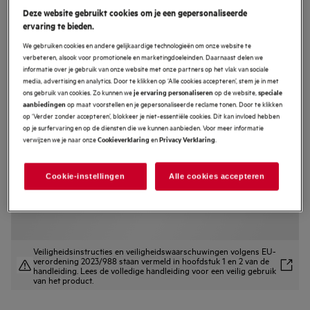
Deze website gebruikt cookies om je een gepersonaliseerde
TN64IA0BFB
ervaring te bieden.
5000 Induction - inductiekookplaat,
We gebruiken cookies en andere gelijkaardige technologieën om onze website te
60 cm
verbeteren, alsook voor promotionele en marketingdoeleinden. Daarnaast delen we
informatie over je gebruik van onze website met onze partners op het vlak van sociale
4.7 (204)
media, advertising en analytics. Door te klikken op ‘Alle cookies accepteren’, stem je in met
ons gebruik van cookies. Zo kunnen we
op de website,
je ervaring personaliseren
speciale
EU productinformatieblad
op maat voorstellen en je gepersonaliseerde reclame tonen. Door te klikken
aanbiedingen
Productvoordelen
op ‘Verder zonder accepteren’, blokkeer je niet-essentiële cookies. Dit kan invloed hebben
5000 Fast & Powerful. Efficiënte inductiewarmte.
op je surfervaring en op de diensten die we kunnen aanbieden. Voor meer informatie
Fast & Powerful. Warm sneller en efficiënter op.
verwijzen we je naar onze
en
.
Cookieverklaring
Privacy Verklaring
Hob2Hood® past de snelheid van de ventilator aan als de warmte verandert.
Cookie-instellingen
Alle cookies accepteren
Veiligheidsinstructies en veiligheidswaarschuwingen volgens EU-
verordening 2023/988 staan vermeld in hoofdstuk 1 en 2 van de
handleiding. Lees de volledige handleiding voor een veilig gebruik
van het product.