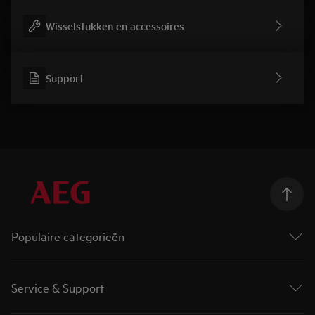
Wisselstukken en accessoires
Support
Populaire categorieën
Wasmachines
Droogkasten
Service & Support
Was-droogcombinaties
Ovens