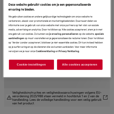
Deze website gebruikt cookies om je een gepersonaliseerde
TO64IA0AFB
ervaring te bieden.
5000 Induction - inductiekookplaat,
We gebruiken cookies en andere gelijkaardige technologieën om onze website te
60 cm
verbeteren, alsook voor promotionele en marketingdoeleinden. Daarnaast delen we
informatie over je gebruik van onze website met onze partners op het vlak van sociale
4.8 (25)
media, advertising en analytics. Door te klikken op ‘Alle cookies accepteren’, stem je in met
ons gebruik van cookies. Zo kunnen we
op de website,
je ervaring personaliseren
speciale
EU productinformatieblad
op maat voorstellen en je gepersonaliseerde reclame tonen. Door te klikken
aanbiedingen
Productvoordelen
op ‘Verder zonder accepteren’, blokkeer je niet-essentiële cookies. Dit kan invloed hebben
5000 Fast & Powerful. Efficiënte inductiewarmte.
op je surfervaring en op de diensten die we kunnen aanbieden. Voor meer informatie
Fast & Powerful. Warm sneller en efficiënter op.
verwijzen we je naar onze
en
.
Cookieverklaring
Privacy Verklaring
De PowerBoost-functie bereikt extra snel hoge temperaturen
Cookie-instellingen
Alle cookies accepteren
Veiligheidsinstructies en veiligheidswaarschuwingen volgens EU-
verordening 2023/988 staan vermeld in hoofdstuk 1 en 2 van de
handleiding. Lees de volledige handleiding voor een veilig gebruik
van het product.