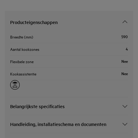
Producteigenschappen
590
Breedte (mm)
4
Aantal kookzones
Nee
Flexibele zone
Nee
Kookassistentie
Belangrijkste specificaties
Handleiding, installatieschema en documenten