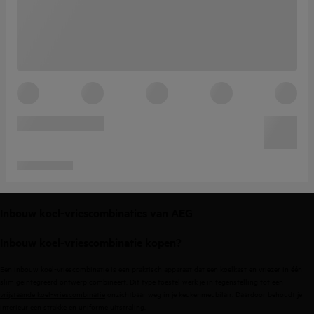
Inbouw koel-vriescombinaties van AEG
Inbouw koel-vriescombinatie kopen?
Een inbouw koel-vriescombinatie is een praktisch apparaat dat een
koelkast
en
vriezer
in één
slim geïntegreerd ontwerp combineert. Dit type toestel werk je in tegenstelling tot een
vrijstaande koel-vriescombinatie
onzichtbaar weg in je keukenmeubilair. Daardoor behoudt je
interieur een strakke en uniforme uitstraling.