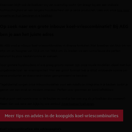
Daarnaast blijft ook de koelkast vrij van overtollig vocht. Dit draagt bij aan een stabiele
luchtvochtigheid en een langere houdbaarheid van je verse producten. Lees ook onze
tips voor
groente en fruit bewaren in je koelkast
.
Op zoek naar een grote inbouw koel-vriescombinatie? Bij AEG
ben je aan het juiste adres
Bij AEG vind je inbouw koel-vriescombinaties in diverse formaten. Met breedtes van 54,6 cm tot
69,6 cm en hoogtes van 121,8 cm tot 188,4 cm. Zo bieden we een ruime keuze die perfect
aansluit bij jouw keukenruimte en wensen.
Voor grotere huishoudens of wie graag groots inslaat, zijn onze royale modellen ideaal met hun
uitgebreide koel- en vriescapaciteit. Met een groot formaat heb je altijd voldoende ruimte om
verse producten en diepvriesartikelen georganiseerd te bewaren.
Tegelijkertijd zorgen onze inbouwmodellen voor een naadloze integratie in je keuken, zodat je
geniet van een strak en modern interieur. Perfect voor gezinnen en kookliefhebbers.
Heb je juist veel ruimte over in de keuken en vind je het niet erg als je koelkast die inneemt?
Neem dan ook eens een kijkje bij ons aanbod
Amerikaanse koelkasten
.
Meer tips en advies in de koopgids koel-vriescombinaties
Koel-vriescombinaties: alle adviespagina's