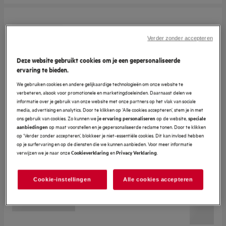
Verder zonder accepteren
Deze website gebruikt cookies om je een gepersonaliseerde
ervaring te bieden.
We gebruiken cookies en andere gelijkaardige technologieën om onze website te
verbeteren, alsook voor promotionele en marketingdoeleinden. Daarnaast delen we
informatie over je gebruik van onze website met onze partners op het vlak van sociale
media, advertising en analytics. Door te klikken op ‘Alle cookies accepteren’, stem je in met
ons gebruik van cookies. Zo kunnen we
op de website,
je ervaring personaliseren
speciale
op maat voorstellen en je gepersonaliseerde reclame tonen. Door te klikken
aanbiedingen
op ‘Verder zonder accepteren’, blokkeer je niet-essentiële cookies. Dit kan invloed hebben
op je surfervaring en op de diensten die we kunnen aanbieden. Voor meer informatie
verwijzen we je naar onze
en
.
Cookieverklaring
Privacy Verklaring
Cookie-instellingen
Alle cookies accepteren