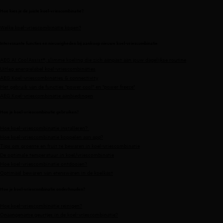
Hoe kies je de juiste koel-vriescombinatie?
Welke koel-vriescombinatie kopen?
Interessante functies en nieuwigheden bij aankoop nieuwe koel-vriescombinatie
AEG AI CoolAssist®, slimme koeling die zich aanpast aan jouw dagelijkse routine
Uitleg energielabel koel-vriescombinaties
AEG Koel-vriescombinaties & connectivity
Het gebruik van de functies "power cool" en "power freeze"
AEG Koel-vriescombinatie aanbiedingen
Hoe je koel-vriescombinatie gebruiken?
Hoe koel-vriescombinatie installeren?
Hoe koel-vriescombinatie koppelen aan app?
Tips om groente en fruit te bewaren in koel-vriescombinatie
De optimale temperatuur in koel/vriescombinatie
Hoe koel-vriescombinatie ontdooien?
Optimaal bewaren van etenswaren in de koelkast
Hoe je koel-vriescombinatie onderhouden?
Hoe koel-vriescombinatie reinigen?
Onaangename geurtjes in de koel-vriescombinatie?