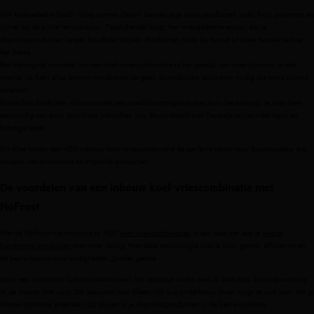
Het koelgedeelte biedt volop ruimte. Daarin bewaar je je verse producten zoals fruit, groenten en
zuivel op de juiste temperatuur. Tegelijkertijd zorgt het vriesgedeelte ervoor dat je
diepvriesproducten langer houdbaar blijven. Producten zoals ijs, brood of vlees bewaar je hier
het beste.
Een belangrijk voordeel van een koel-vriescombinatie is het gemak van twee functies in één
toestel. Je hebt alles binnen handbereik en geen afzonderlijke apparaten nodig die extra ruimte
innemen.
Bovendien biedt een inbouwmodel een naadloze integratie met jouw keukenstijl. Je past hem
eenvoudig aan jouw specifieke behoeften aan. Bijvoorbeeld met flexibele schapindelingen en
handige lades.
Dit alles maakt een AEG inbouw koel-vriescombinatie de perfecte keuze voor huishoudens die
houden van praktische én stijlvolle producten.
De voordelen van een inbouw koel-vriescombinatie met
NoFrost
Met de NoFrost-technologie in AEG
koel-vriescombinaties
is een keer per jaar je
vriezer
handmatig ontdooien
niet meer nodig. Met deze technologie kies je voor gemak, efficiëntie en
de beste bewaaromstandigheden. Zonder gedoe.
Door een constante luchtcirculatie voert het apparaat vocht snel af. Daardoor komt ijsvorming
in de vriezer niet voor. Dit bespaart niet alleen tijd qua onderhoud, maar zorgt er ook voor dat je
vriezer optimaal presteert. Zo blijven al je diepvriesproducten in de beste conditie.