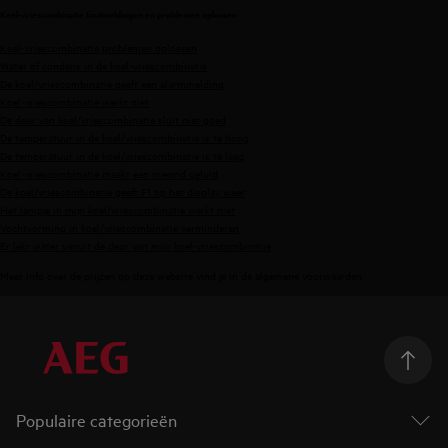
Koel-vriescombinatie foutmeldingen en problemen oplossen
Koel-vriescombinatie problemen oplossen
Water of condens in de koel-vriescombinatie
De koel/vriescombinatie geeft een alarmmelding
Koel-vriescombinatie werkt niet
De deur van koel/vriescombinatie sluit niet goed
De temperatuur in de koel/vriescombinatie is te hoog
De temperatuur in de koel/vriescombinatie is te laag
Koel-vriescombinatie maakt een vreemd geluid
De koel/vriescombinatie geeft F1 op het display weer
Het lampje in mijn koel/vriescombinatie werkt niet
Vochtvorming in koel/vriescombinatie verminderen
Er lekt water vanuit de deur van mijn koel-vriescombinatie
Meer info over de prijzen op deze website vind je in de
algemene voorwaarden
.
Populaire categorieën