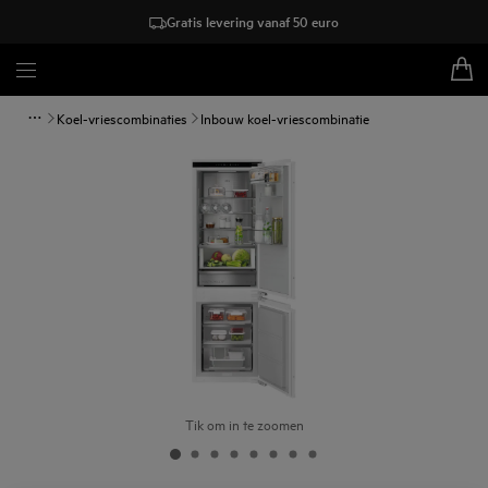
Gratis levering vanaf 50 euro
Koel-vriescombinaties
Inbouw koel-vriescombinatie
Tik om in te zoomen