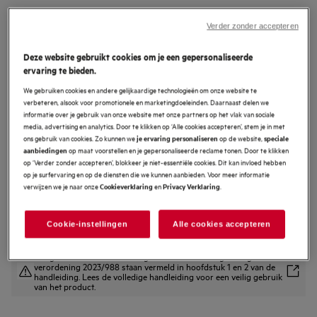
EK9B18C
9000 MultiChill 0° Koel-
Verder zonder accepteren
vriescombinatie inbouw 178 cm
Deze website gebruikt cookies om je een gepersonaliseerde
ervaring te bieden.
4.5 (2)
We gebruiken cookies en andere gelijkaardige technologieën om onze website te
EU productinformatieblad
verbeteren, alsook voor promotionele en marketingdoeleinden. Daarnaast delen we
Productvoordelen
informatie over je gebruik van onze website met onze partners op het vlak van sociale
media, advertising en analytics. Door te klikken op ‘Alle cookies accepteren’, stem je in met
MultiChill 0° – flexibel in te stellen, precies zoals jij het wilt
Bewaring van voedsel op maat met regelbare MultiChill 0°-lade.
ons gebruik van cookies. Zo kunnen we
op de website,
je ervaring personaliseren
speciale
Cooling 360° - actieve luchtcirculatie beschermt voedsel in elke hoek.
op maat voorstellen en je gepersonaliseerde reclame tonen. Door te klikken
aanbiedingen
op ‘Verder zonder accepteren’, blokkeer je niet-essentiële cookies. Dit kan invloed hebben
op je surfervaring en op de diensten die we kunnen aanbieden. Voor meer informatie
verwijzen we je naar onze
en
.
Cookieverklaring
Privacy Verklaring
Cookie-instellingen
Alle cookies accepteren
Veiligheidsinstructies en veiligheidswaarschuwingen volgens EU-
verordening 2023/988 staan vermeld in hoofdstuk 1 en 2 van de
handleiding. Lees de volledige handleiding voor een veilig gebruik
van het product.