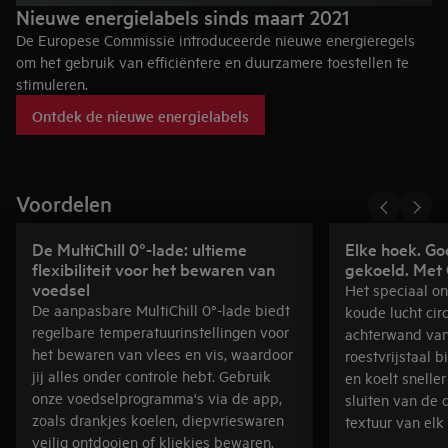
Nieuwe energielabels sinds maart 2021
De Europese Commissie introduceerde nieuwe energieregels
om het gebruik van efficiëntere en duurzamere toestellen te
stimuleren.
De energiezuinigheid van het toestel dat je koopt of net hebt
Ontdek de nieuwe energielabels
gekocht blijft wel hetzelfde. Alleen de beoordeling verandert
hierdoor, m.a.w. de letter op het energielabel, niet de efficiëntie
van het product. Meer weten?
Voordelen
De MultiChill 0°-lade: ultieme
Elke hoek. Go
flexibiliteit voor het bewaren van
gekoeld. Met 
voedsel
Het speciaal o
De aanpasbare MultiChill 0°-lade biedt
koude lucht cir
regelbare temperatuurinstellingen voor
achterwand va
het bewaren van vlees en vis, waardoor
roestvrijstaal 
jij alles onder controle hebt. Gebruik
en koelt snelle
onze voedselprogramma's via de app,
sluiten van de 
zoals drankjes koelen, diepvrieswaren
textuur van elk
veilig ontdooien of kliekjes bewaren.