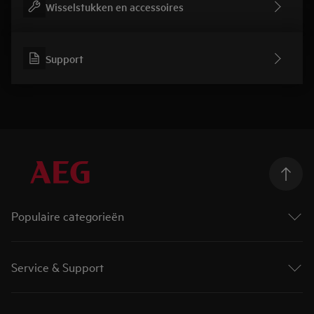
Wisselstukken en accessoires
Support
Populaire categorieën
Wasmachines
Droogkasten
Service & Support
Was-droogcombinaties
Ovens
Contact en info
Kookplaten
Product registreren