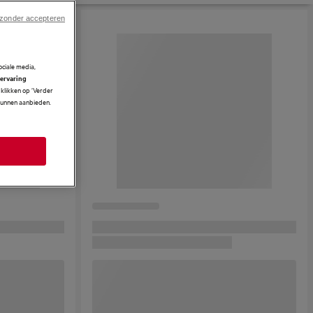
 zonder accepteren
ciale media,
 ervaring
klikken op ‘Verder
 kunnen aanbieden.