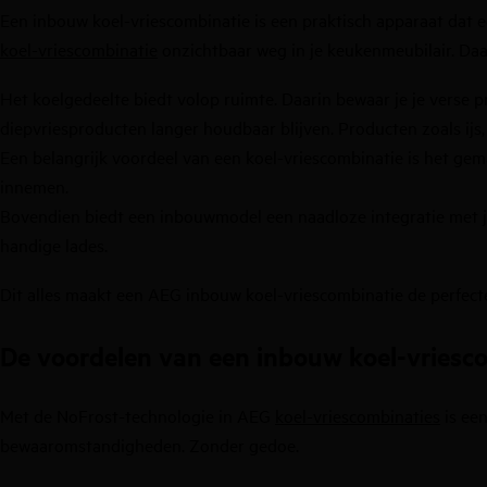
Een inbouw koel-vriescombinatie is een praktisch apparaat dat 
koel-vriescombinatie
onzichtbaar weg in je keukenmeubilair. Daar
Het koelgedeelte biedt volop ruimte. Daarin bewaar je je verse pr
diepvriesproducten langer houdbaar blijven. Producten zoals ijs, 
Een belangrijk voordeel van een koel-vriescombinatie is het gema
innemen.
Bovendien biedt een inbouwmodel een naadloze integratie met jo
handige lades.
Dit alles maakt een AEG inbouw koel-vriescombinatie de perfect
De voordelen van een inbouw koel-vriesc
Met de NoFrost-technologie in AEG
koel-vriescombinaties
is een
bewaaromstandigheden. Zonder gedoe.