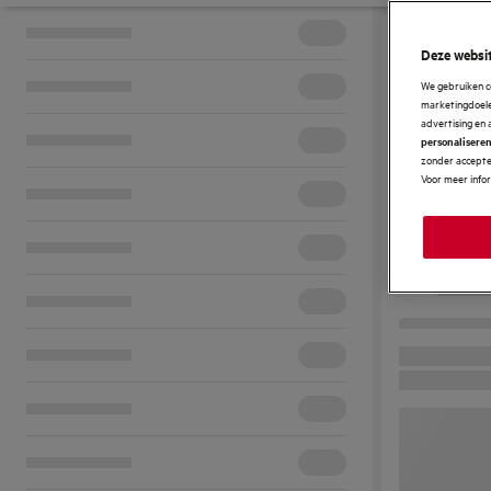
Deze websit
We gebruiken c
marketingdoelei
advertising en 
personalisere
zonder accepter
Voor meer info