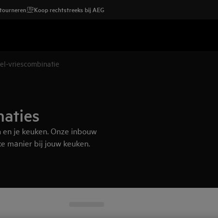
etourneren
Koop rechtstreeks bij AEG
el-vriescombinatie
naties
en en je keuken. Onze inbouw
e manier bij jouw keuken.