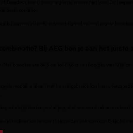
af. Daardoor komt ijsvorming in de vriezer niet voor. Dit bespaar
 de beste conditie.
draagt bij aan een stabiele luchtvochtigheid en een langere houdb
ombinatie? Bij AEG ben je aan het juiste 
n. Met breedtes van 54,6 cm tot 69,6 cm en hoogtes van 121,8 cm 
royale modellen ideaal met hun uitgebreide koel- en vriescapacit
.
egratie in je keuken, zodat je geniet van een strak en modern in
g als je koelkast die inneemt? Neem dan ook eens een kijkje bij o