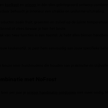
een
koelkast
en
vriezer
in één slim geïntegreerd ontwerp combineer
door behoudt je interieur een strakke en uniforme uitstraling.
oducten zoals fruit, groenten en zuivel op de juiste temperatuur.
brood of vlees bewaar je hier het beste.
k van twee functies in één toestel. Je hebt alles binnen handber
uw keukenstijl. Je past hem eenvoudig aan jouw specifieke beho
e keuze voor huishoudens die houden van praktische én stijlvoll
ombinatie met NoFrost
 keer per jaar je
vriezer handmatig ontdooien
niet meer nodig. Me