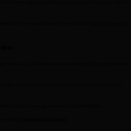
t niet alleen tijd qua onderhoud, maar zorgt er ook voor dat je
aarheid van je verse producten. Lees ook onze
tips voor groente
adres
tot 188,4 cm. Zo bieden we een ruime keuze die perfect aansluit
eit. Met een groot formaat heb je altijd voldoende ruimte om
terieur. Perfect voor gezinnen en kookliefhebbers.
ns aanbod
Amerikaanse koelkasten
.