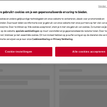
Verder
e gebruikt cookies om je een gepersonaliseerde ervaring te bieden.
ookies en andere gelijkaardige technologieën om onze website te verbeteren, alsook voor promotionele en
nden. Daarnaast delen we informatie over je gebruik van onze website met onze partners op het vlak van so
analytics. Door te klikken op ‘Alle cookies accepteren’, stem je in met ons gebruik van cookies. Zo kunnen we
je
op de website,
op maat voorstellen en je gepersonaliseerde reclame tonen. Door te 
n
speciale aanbiedingen
en’, blokkeer je niet-essentiële cookies. Dit kan invloed hebben op je surfervaring en op de diensten die we
rmatie verwijzen we je naar onze
en
.
Cookieverklaring
Privacy Verklaring
Cookie-instellingen
Alle cookies accepteren