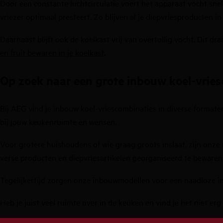
Door een constante luchtcirculatie voert het apparaat vocht snel 
vriezer optimaal presteert. Zo blijven al je diepvriesproducten in
Daarnaast blijft ook de koelkast vrij van overtollig vocht. Dit 
en fruit bewaren in je koelkast
.
Op zoek naar een grote inbouw koel-vriesc
Bij AEG vind je inbouw koel-vriescombinaties in diverse formate
bij jouw keukenruimte en wensen.
Voor grotere huishoudens of wie graag groots inslaat, zijn onze 
verse producten en diepvriesartikelen georganiseerd te bewaren
Tegelijkertijd zorgen onze inbouwmodellen voor een naadloze int
Heb je juist veel ruimte over in de keuken en vind je het niet er