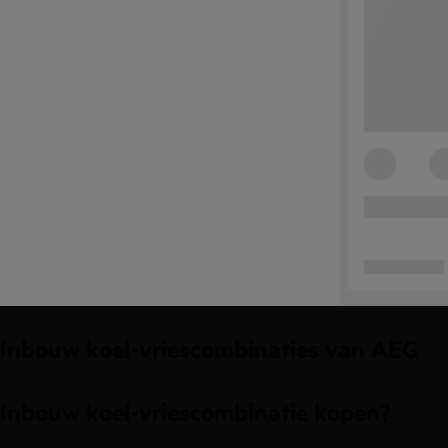
Inbouw koel-vriescombinaties van AEG
Inbouw koel-vriescombinatie kopen?