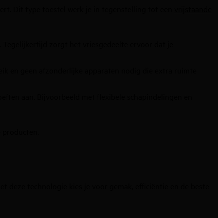
t. Dit type toestel werk je in tegenstelling tot een
vrijstaande
 Tegelijkertijd zorgt het vriesgedeelte ervoor dat je
eik en geen afzonderlijke apparaten nodig die extra ruimte
eften aan. Bijvoorbeeld met flexibele schapindelingen en
e producten.
t deze technologie kies je voor gemak, efficiëntie en de beste