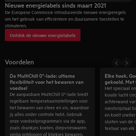
Nieuwe energielabels sinds maart 2021
De Europese Commissie introduceerde nieuwe energieregels
om het gebruik van efficiëntere en duurzamere toestellen te
stimuleren.
De energiezuinigheid van het toestel dat je koopt of net hebt
Ontdek de nieuwe energielabels
gekocht blijft wel hetzelfde. Alleen de beoordeling verandert
hierdoor, m.a.w. de letter op het energielabel, niet de efficiëntie
van het product. Meer weten?
Voordelen
De MultiChill 0°-lade: ultieme
Elke hoek. Go
flexibiliteit voor het bewaren van
gekoeld. Met 
voedsel
Het speciaal o
De aanpasbare MultiChill 0°-lade biedt
koude lucht cir
regelbare temperatuurinstellingen voor
achterwand va
het bewaren van vlees en vis, waardoor
roestvrijstaal 
jij alles onder controle hebt. Gebruik
en koelt snelle
onze voedselprogramma's via de app,
sluiten van de 
zoals drankjes koelen, diepvrieswaren
textuur van elk
veilig ontdooien of kliekjes bewaren.