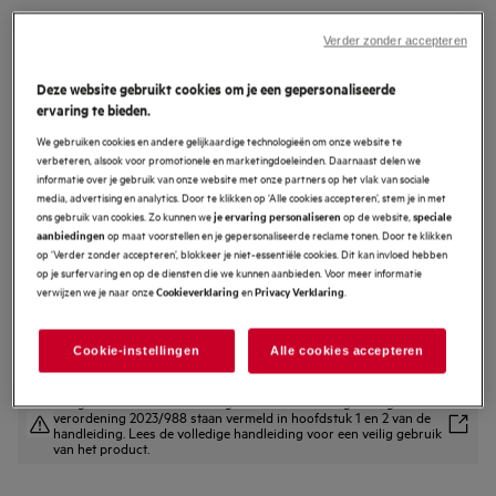
NSC9V181CS
9000 MultiChill 0° Koel-
Verder zonder accepteren
vriescombinatie inbouw 178 cm
Deze website gebruikt cookies om je een gepersonaliseerde
ervaring te bieden.
4.8 (9)
We gebruiken cookies en andere gelijkaardige technologieën om onze website te
EU productinformatieblad
verbeteren, alsook voor promotionele en marketingdoeleinden. Daarnaast delen we
Productvoordelen
informatie over je gebruik van onze website met onze partners op het vlak van sociale
media, advertising en analytics. Door te klikken op ‘Alle cookies accepteren’, stem je in met
MultiChill 0° – flexibel in te stellen, precies zoals jij het wilt
Bewaring van voedsel op maat met regelbare MultiChill 0°-lade.
ons gebruik van cookies. Zo kunnen we
op de website,
je ervaring personaliseren
speciale
Cooling 360° - actieve luchtcirculatie beschermt voedsel in elke hoek.
op maat voorstellen en je gepersonaliseerde reclame tonen. Door te klikken
aanbiedingen
op ‘Verder zonder accepteren’, blokkeer je niet-essentiële cookies. Dit kan invloed hebben
op je surfervaring en op de diensten die we kunnen aanbieden. Voor meer informatie
verwijzen we je naar onze
en
.
Cookieverklaring
Privacy Verklaring
Cookie-instellingen
Alle cookies accepteren
Veiligheidsinstructies en veiligheidswaarschuwingen volgens EU-
verordening 2023/988 staan vermeld in hoofdstuk 1 en 2 van de
handleiding. Lees de volledige handleiding voor een veilig gebruik
van het product.