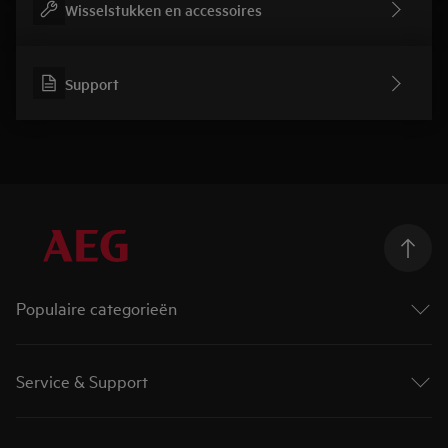
Wisselstukken en accessoires
Support
Populaire categorieën
Wasmachines
Droogkasten
Service & Support
Was-droogcombinaties
Ovens
Contact en info
Kookplaten
Product registreren