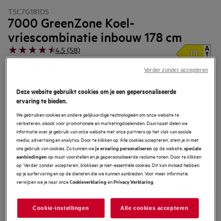
TSC7G181DS
7000 GreenZone Koel-
vriescombinatie inbouw 178 cm
4.5 (58)
EU productinformatieblad
Verder zonder accepteren
Productvoordelen
De 7000 serie GreenZone koel-vriescombinatie bewaart tot 95% van de
Deze website gebruikt cookies om je een gepersonaliseerde
vitaminen.
ervaring te bieden.
Behoudt automatisch de ideale luchtvochtigheid. Houdt je producten vers.
TwinTech® NoFrost – helpt voedsel sappig en vochtig te blijven.
We gebruiken cookies en andere gelijkaardige technologieën om onze website te
verbeteren, alsook voor promotionele en marketingdoeleinden. Daarnaast delen we
informatie over je gebruik van onze website met onze partners op het vlak van sociale
media, advertising en analytics. Door te klikken op ‘Alle cookies accepteren’, stem je in met
ons gebruik van cookies. Zo kunnen we
op de website,
je ervaring personaliseren
speciale
op maat voorstellen en je gepersonaliseerde reclame tonen. Door te klikken
aanbiedingen
op ‘Verder zonder accepteren’, blokkeer je niet-essentiële cookies. Dit kan invloed hebben
op je surfervaring en op de diensten die we kunnen aanbieden. Voor meer informatie
verwijzen we je naar onze
en
.
Cookieverklaring
Privacy Verklaring
Veiligheidsinstructies en veiligheidswaarschuwingen volgens EU-
verordening 2023/988 staan vermeld in hoofdstuk 1 en 2 van de
handleiding. Lees de volledige handleiding voor een veilig gebruik
Cookie-instellingen
Alle cookies accepteren
van het product.