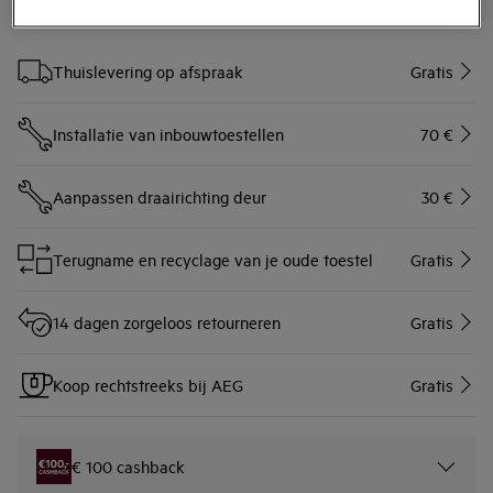
SERVICES
Thuislevering op afspraak
Gratis
Installatie van inbouwtoestellen
70 €
Aanpassen draairichting deur
30 €
Terugname en recyclage van je oude toestel
Gratis
14 dagen zorgeloos retourneren
Gratis
Koop rechtstreeks bij AEG
Gratis
€ 100 cashback