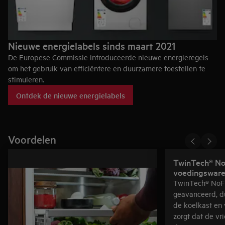
Nieuwe energielabels sinds maart 2021
De Europese Commissie introduceerde nieuwe energieregels
om het gebruik van efficiëntere en duurzamere toestellen te
stimuleren.
De energiezuinigheid van het toestel dat je koopt of net hebt
Ontdek de nieuwe energielabels
gekocht blijft wel hetzelfde. Alleen de beoordeling verandert
hierdoor, m.a.w. de letter op het energielabel, niet de efficiëntie
van het product. Meer weten?
Voordelen
TwinTech® No
voedingsware
TwinTech® NoFr
geavanceerd, d
de koelkast en 
zorgt dat de vrie