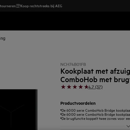
etourneren
Koop rechtstreeks bij AEG
ing
NCH74B01FB
Kookplaat met afzui
ComboHob met brugf
4.7 (37)
Productvoordelen
De 6000 serie ComboHob Bridge kookplaat 
De 6000 serie ComboHob Bridge kookplaat 
De brugfunctie koppelt twee zones voor ee