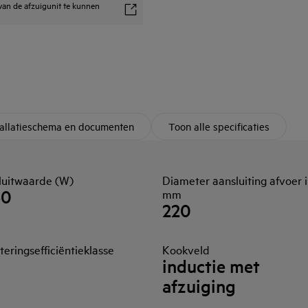
 van de afzuigunit te kunnen
tallatieschema en documenten
Toon alle specificaties
luitwaarde (W)
Diameter aansluiting afvoer 
50
mm
220
lteringsefficiëntieklasse
Kookveld
inductie met
afzuiging