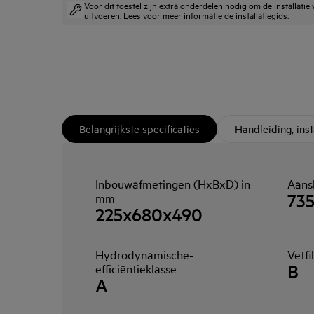
Voor dit toestel zijn extra onderdelen nodig om de installatie
uitvoeren. Lees voor meer informatie de installatiegids.
Belangrijkste specificaties
Handleiding, ins
Inbouwafmetingen (HxBxD) in
Aans
73
mm
225x680x490
Hydrodynamische-
Vetfi
B
efficiëntieklasse
A