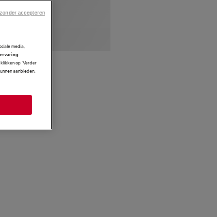
 zonder accepteren
ciale media,
 ervaring
klikken op ‘Verder
 kunnen aanbieden.