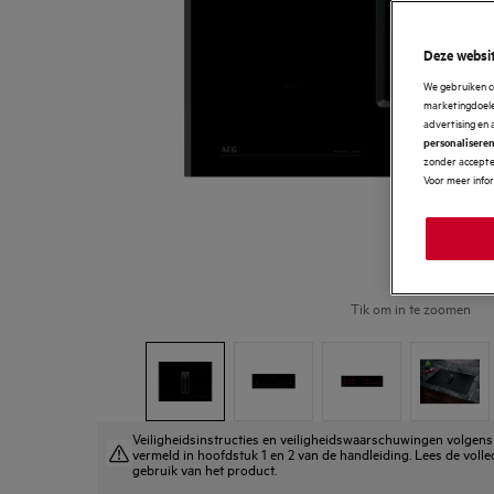
Deze websit
We gebruiken c
marketingdoelei
advertising en 
personalisere
zonder accepter
Voor meer info
Tik om in te zoomen
Veiligheidsinstructies en veiligheidswaarschuwingen volge
vermeld in hoofdstuk 1 en 2 van de handleiding. Lees de volle
gebruik van het product.