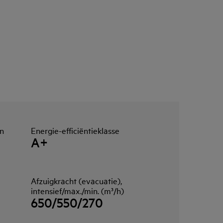
in
Energie-efficiëntieklasse
A+
Afzuigkracht (evacuatie),
intensief/max./min. (m³/h)
650/550/270