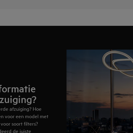
formatie
zuiging?
rde afzuiging? Hoe
zen voor een model met
oor soort filters?
deerd de juiste