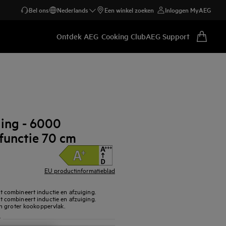
Bel ons
Nederlands
Een winkel zoeken
Inloggen MyAEG
Ontdek AEG
Cooking Club
AEG Support
ging - 6000
unctie 70 cm
EU productinformatieblad
combineert inductie en afzuiging.
combineert inductie en afzuiging.
n groter kookoppervlak.