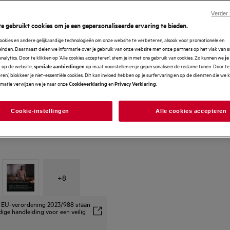
Verder
e gebruikt cookies om je een gepersonaliseerde ervaring te bieden.
ookies en andere gelijkaardige technologieën om onze website te verbeteren, alsook voor promotionele en
nden. Daarnaast delen we informatie over je gebruik van onze website met onze partners op het vlak van so
analytics. Door te klikken op ‘Alle cookies accepteren’, stem je in met ons gebruik van cookies. Zo kunnen we
je
op de website,
op maat voorstellen en je gepersonaliseerde reclame tonen. Door te 
n
speciale aanbiedingen
en’, blokkeer je niet-essentiële cookies. Dit kan invloed hebben op je surfervaring en op de diensten die we
rmatie verwijzen we je naar onze
en
.
Cookieverklaring
Privacy Verklaring
Cookie-instellingen
Alle cookies accepteren
+
8
ns EU-verordening 2023/988 staan
dige handleiding voor een veilig