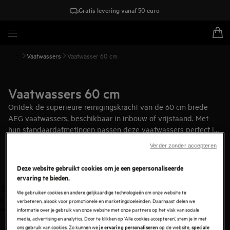
Gratis levering vanaf 50 euro
Vaatwassers
Vaatwasser 60 cm
Vaatwassers 60 cm
Ontdek de superieure reinigingskracht van de 60 cm brede
AEG vaatwassers, beschikbaar in inbouw of vrijstaand. Met
hun standaardafmetingen passen deze vaatwassers perfect in
iedere keuken en keukenmeubels van 60 cm breed.
Verder zonder accepteren
Deze website gebruikt cookies om je een gepersonaliseerde
ervaring te bieden.
We gebruiken cookies en andere gelijkaardige technologieën om onze website te
0
verbeteren, alsook voor promotionele en marketingdoeleinden. Daarnaast delen we
undefined
informatie over je gebruik van onze website met onze partners op het vlak van sociale
media, advertising en analytics. Door te klikken op ‘Alle cookies accepteren’, stem je in met
ons gebruik van cookies. Zo kunnen we
op de website,
je ervaring personaliseren
speciale