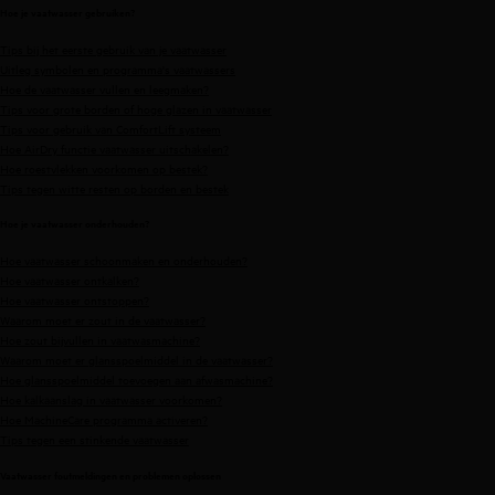
Hoe je vaatwasser gebruiken?
Tips bij het eerste gebruik van je vaatwasser
Uitleg symbolen en programma's vaatwassers
Hoe de vaatwasser vullen en leegmaken?
Tips voor grote borden of hoge glazen in vaatwasser
Tips voor gebruik van ComfortLift systeem
Hoe AirDry functie vaatwasser uitschakelen?
Hoe roestvlekken voorkomen op bestek?
Tips tegen witte resten op borden en bestek
Hoe je vaatwasser onderhouden?
Hoe vaatwasser schoonmaken en onderhouden?
Hoe vaatwasser ontkalken?
Hoe vaatwasser ontstoppen?
Waarom moet er zout in de vaatwasser?
Hoe zout bijvullen in vaatwasmachine?
Waarom moet er glansspoelmiddel in de vaatwasser?
Hoe glansspoelmiddel toevoegen aan afwasmachine?
Hoe kalkaanslag in vaatwasser voorkomen?
Hoe MachineCare programma activeren?
Tips tegen een stinkende vaatwasser
Vaatwasser foutmeldingen en problemen oplossen