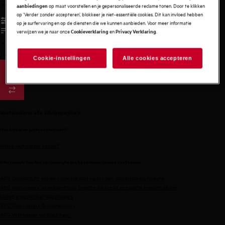
op maat voorstellen en je gepersonaliseerde reclame tonen. Door te klikken
aanbiedingen
op ‘Verder zonder accepteren’, blokkeer je niet-essentiële cookies. Dit kan invloed hebben
op je surfervaring en op de diensten die we kunnen aanbieden. Voor meer informatie
verwijzen we je naar onze
en
.
Cookieverklaring
Privacy Verklaring
/
3
Cookie-instellingen
Alle cookies accepteren
Vaatwassers: alle adviespagina's
Hoe kies je de juiste vaatwasser?
Welke vaatwasser kopen?
Interessante functies en nieuwigheden bij aankoop nieuwe vaatwasser
AEG ComfortLift: tilt de onderste korf op tot een comfortabele hoogte
AEG vaatwassers:
standaardmaat breedte 60 cm
of
compacte breedte 45 cm
Uitleg energielabel vaatwassers
AEG Vaatwassers & connectivity
AEG Vaatwasser aanbiedingen