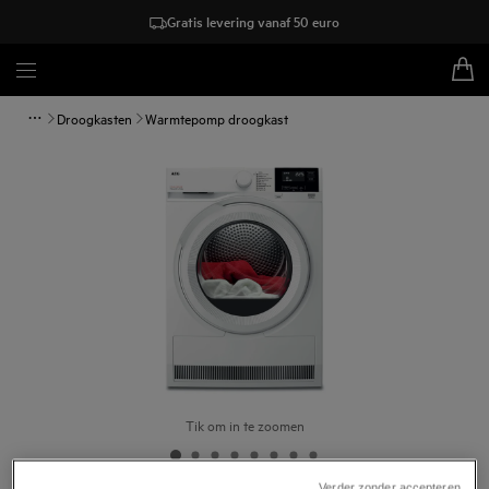
Gratis levering vanaf 50 euro
Droogkasten
Warmtepomp droogkast
Tik om in te zoomen
Verder zonder accepteren