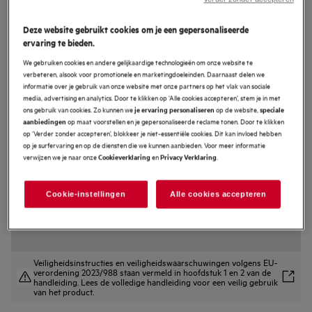
TR786T32B
7000 SensiDry® - Warmtepomp
Deze website gebruikt cookies om je een gepersonaliseerde
ervaring te bieden.
Droogkast 8 kg
We gebruiken cookies en andere gelijkaardige technologieën om onze website te
4.8 (32)
verbeteren, alsook voor promotionele en marketingdoeleinden. Daarnaast delen we
informatie over je gebruik van onze website met onze partners op het vlak van sociale
EU productinformatieblad
media, advertising en analytics. Door te klikken op ‘Alle cookies accepteren’, stem je in met
Productvoordelen
ons gebruik van cookies. Zo kunnen we
op de website,
je ervaring personaliseren
speciale
op maat voorstellen en je gepersonaliseerde reclame tonen. Door te klikken
aanbiedingen
De 7000 SensiDry® droogkast droogt alles gelijkmatig, zelfs op lage
op ‘Verder zonder accepteren’, blokkeer je niet-essentiële cookies. Dit kan invloed hebben
temperaturen.
op je surfervaring en op de diensten die we kunnen aanbieden. Voor meer informatie
Gebruik MixDry om kleding in een gemengde lading gelijkmatig te drogen.
PreciseDry optimaliseert droogtijd. Past energieverbruik en tijd aan.
verwijzen we je naar onze
en
.
Cookieverklaring
Privacy Verklaring
Cookie-instellingen
Alle cookies accepteren
Veiligheidsinstructies en veiligheidswaarschuwingen volgens EU-
verordening 2023/988 staan vermeld in hoofdstuk 1 en 2 van de
handleiding. Lees de volledige handleiding voor een veilig gebruik
van het product.