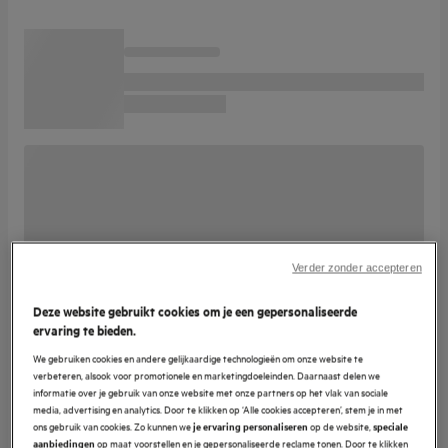
Verder zonder accepteren
Deze website gebruikt cookies om je een gepersonaliseerde
ervaring te bieden.
We gebruiken cookies en andere gelijkaardige technologieën om onze website te
verbeteren, alsook voor promotionele en marketingdoeleinden. Daarnaast delen we
informatie over je gebruik van onze website met onze partners op het vlak van sociale
media, advertising en analytics. Door te klikken op ‘Alle cookies accepteren’, stem je in met
ons gebruik van cookies. Zo kunnen we
op de website,
je ervaring personaliseren
speciale
op maat voorstellen en je gepersonaliseerde reclame tonen. Door te klikken
aanbiedingen