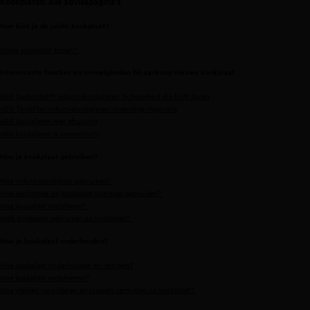
Kookplaten: alle adviespagina's
Hoe kies je de juiste kookplaat?
Welke kookplaat kopen?
Interessante functies en nieuwigheden bij aankoop nieuwe kookplaat
AEG SaphirMatt® inductiekookplaten: Schoonheid die blijft duren
AEG TotalFlex inductiekookplaten: oneindige inspiratie
AEG kookplaten met afzuiging
AEG kookplaten & connectivity
Hoe je kookplaat gebruiken?
Hoe inductiekookplaat gebruiken?
Hoe kookzones op kookplaat optimaal gebruiken?
Hoe kookplaat installeren?
Welk kookgerei gebruiken op kookplaat?
Hoe je kookplaat onderhouden?
Hoe kookplaat onderhouden en reinigen?
Hoe kookplaat ontsmetten?
Hoe vlekken verwijderen en krassen vermijden op kookplaat?