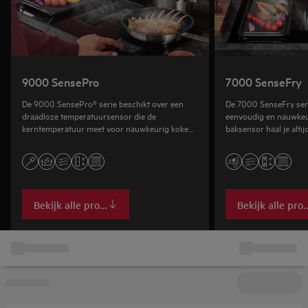
9000 SensePro
7000 SenseFry
De 9000 SensePro® serie beschikt over een
De 7000 SenseFry ser
draadloze temperatuursensor die de
eenvoudig en nauwkeur
kerntemperatuur meet voor nauwkeurig koken,
baksensor haal je altij
bakken en sous‑vide bereidingen.
resultaat, of je nu vlee
bereidt.
Bekijk alle producten
Bekijk alle pro