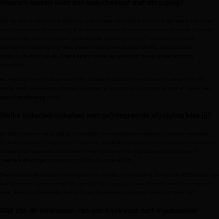
Waarom kiezen voor een inductievuur met afzuiging?
Met de AEG kookplaat met afzuiging, ook wel een afzuigkap in kookplaat genoemd, haal je een
revolutionair toestel in huis dat je de mogelijkheid geeft om comfortabeler te koken. Waar een
klassiek inductievuur zoals een
gaskookplaat
,
keramisch vuur
of
inductievuur
met een
afzonderlijke dampkap nog veel ruimte in beslag nemen, biedt de AEG kookvuur met
ingebouwde dampkap de ultieme balans tussen een praktisch design en een stijlvolle
uitstraling.
Bij AEG vind je verschillende modellen waarbij de dampkap in het aanrecht verwerkt is. Elk
model heeft unieke eigenschappen, waardoor je ook voor jouw situatie, budget en keuken een
geschikte oplossing vindt.
Welke inductiekookplaat met geïntegreerde afzuiging kies jij?
Bij AEG bieden we de afzuigkap in kookplaat in verschillende modellen, waaronder modellen
flexibele kookzones. Denk aan de Bridge- en
FlexiBridge
-technologie die kookzones combineren
tot één groot oppervlak. Ook bieden we de kookvuren met ingebouwde dampkap aan in
meerdere afmetingen zoals 60 cm, 70 cm, 80 cm en 90 cm.
Elke keuken heeft andere criteria op het vlak van design en indeling. Dankzij het AEG-aanbod aan
kookplaten met geïntegreerde afzuiging heb je toegang tot verschillende modellen, die je niet
enkel flexibiliteit bieden bij de inrichting van je keuken maar ook tijdens het koken zelf
Wat zijn de voordelen van een kookvuur met ingebouwde