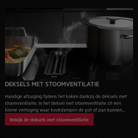
DEKSELS MET STOOMVENTILATIE
Handige afzuiging tijdens het koken dankzij de deksels met
stoomventilatie. In het deksel met stoomventilatie zit een
kleine verhoging waar kookdampen de pot of pan kunnen
verlaten. Op deze manier geleid je de stoom nog makkelijker
Bekijk de deksels met stoomventilatie
richting de dampkap en worden alle mogelijke geurtjes snel
weggehaald uit je keuken.