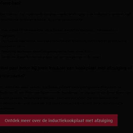
dampkap?
Een kookvuur met ingebouwde dampkap, waarbij de afzuigkap in de kookplaat is verwerkt, heeft
verschillende voordelen te bieden. Wij zetten ze op een rijtje:
· Meer ruimte bij het ontwerpen van je keuken, doordat de dampkap in het aanrecht is
ingebouwd
· De DoubleBridge-functie, waarmee je verschillende kookzones combineert en zo een ruimer
kookgebied vormt
· Eenvoudig te reinigen dankzij de geïntegreerde twee-in-een-filter
· Dankzij de Breeze-functie heb je geen last van nare geurtjes in de keuken
Wat past beter bij jouw keuken: een kookplaat met afzuiging of
recirculatie?
Bij recirculatie wordt de lucht in je keuken gefilterd via de geïntegreerde afzuigkap in de
kookplaat. Bij een afvoer naar buiten worden kookdampen en geurtjes via een kanaal direct naar
buiten geblazen. Welke optie je ook kiest, recirculatie of afvoer, met een kookvuur met
ingebouwde dampkap doe je een praktische investering die je helpt om je kookervaring te
verbeteren.
Ontdek meer over de inductiekookplaat met afzuiging