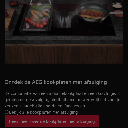
Ontdek de AEG kookplaten met afzuiging
De combinatie van een inductiekookplaat en een krachtige,
geïntegreerde afzuiging biedt ultieme ontwerpvrijheid voor je
keuken. Ontdek alle voordelen, functies en
installatiemogelijkheden van onze innovatieve AEG
Bekijk alle kookplaten met afzuiging
kookplaten met afzuiging dankzij handige tips en advies. We
Lees meer over de kookplaten met afzuiging
helpen je graag om de perfecte keuze te maken.