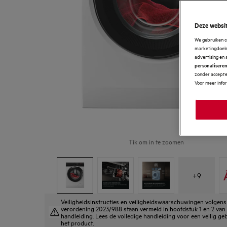
Deze websit
We gebruiken c
marketingdoelei
advertising en 
personalisere
zonder accepter
Voor meer info
Tik om in te zoomen
+
9
Veiligheidsinstructies en veiligheidswaarschuwingen volgen
verordening 2023/988 staan vermeld in hoofdstuk 1 en 2 van
handleiding. Lees de volledige handleiding voor een veilig ge
het product.