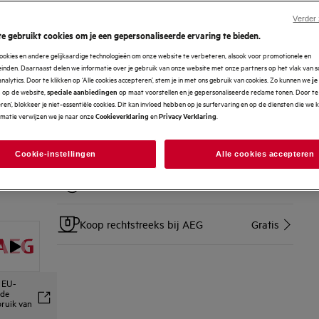
Verder
SERVICES
e gebruikt cookies om je een gepersonaliseerde ervaring te bieden.
ookies en andere gelijkaardige technologieën om onze website te verbeteren, alsook voor promotionele en
Thuislevering op afspraak
Gratis
nden. Daarnaast delen we informatie over je gebruik van onze website met onze partners op het vlak van so
analytics. Door te klikken op ‘Alle cookies accepteren’, stem je in met ons gebruik van cookies. Zo kunnen we
je
op de website,
op maat voorstellen en je gepersonaliseerde reclame tonen. Door te 
n
speciale aanbiedingen
Installatie van vrijstaande toestellen
25 €
en’, blokkeer je niet-essentiële cookies. Dit kan invloed hebben op je surfervaring en op de diensten die we
rmatie verwijzen we je naar onze
en
.
Cookieverklaring
Privacy Verklaring
Terugname en recyclage van je
Gratis
oude toestel
Cookie-instellingen
Alle cookies accepteren
14 dagen zorgeloos retourneren
Gratis
Koop rechtstreeks bij AEG
Gratis
s EU-
 de
bruik van