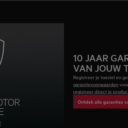
10 JAAR GA
VAN JOUW 
Registreer je toestel en ge
garantievoorwaarden
voor
registreer direct je produc
Ontdek alle garanties 