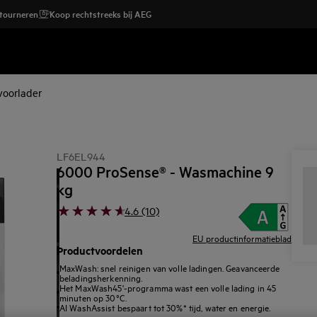
etourneren
Koop rechtstreeks bij AEG
oorlader
LF6EL944
6000 ProSense® - Wasmachine 9
kg
4.6 (10)
EU productinformatieblad
Productvoordelen
MaxWash: snel reinigen van volle ladingen. Geavanceerde
beladingsherkenning.
Het MaxWash45'-programma wast een volle lading in 45
minuten op 30°C.
AI WashAssist bespaart tot 30%* tijd, water en energie.