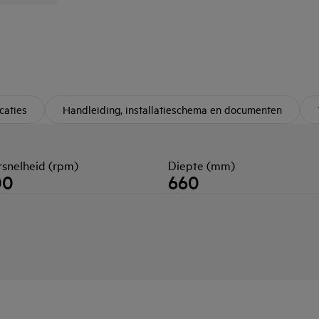
caties
Handleiding, installatieschema en documenten
rsnelheid (rpm)
Diepte (mm)
00
660