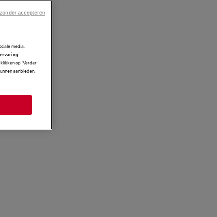
 zonder accepteren
ciale media,
 ervaring
klikken op ‘Verder
 kunnen aanbieden.