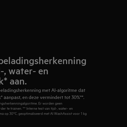
beladingsherkenning
d-, water- en
k* aan.
eladingsherkenning met AI-algoritme dat
ik* aanpast, en deze vermindert tot 30%**.
ingsherkenningalgoritme. Er worden geen
r te trainen. ** Interne test van tijd-, water- en
a op 30°C, geoptimaliseerd met AI WashAssist voor 1 kg