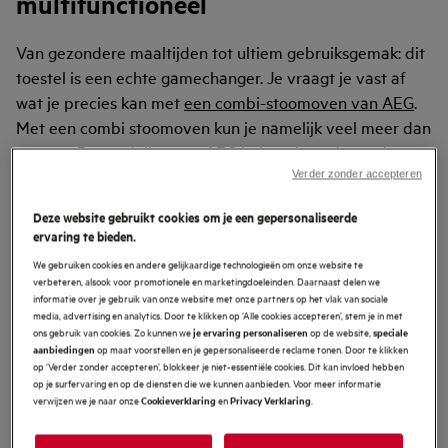
multifunctioneel
Van gezondere maaltijden tot ultiem gebruiksgemak: dit
toestel is een echte gamechanger. Je vraagt je vast af
wat je precies kan met
een combi-stoomoven van AEG
.
Met een combi stoomoven kun je namelijk veel meer dan
stomen. De modellen van AEG helpen je onder andere
met:
Verder zonder accepteren
Het regenereren van voedselrestjes
Deze website gebruikt cookies om je een gepersonaliseerde
ervaring te bieden.
Het ontdooien van maaltijden
We gebruiken cookies en andere gelijkaardige technologieën om onze website te
Blancheren van voedsel
verbeteren, alsook voor promotionele en marketingdoeleinden. Daarnaast delen we
Het wecken van etenswaren
informatie over je gebruik van onze website met onze partners op het vlak van sociale
Het steriliseren van flessen en potten
media, advertising en analytics. Door te klikken op ‘Alle cookies accepteren’, stem je in met
ons gebruik van cookies. Zo kunnen we
op de website,
je ervaring personaliseren
speciale
op maat voorstellen en je gepersonaliseerde reclame tonen. Door te klikken
aanbiedingen
Goed om te weten is dat de smaak en voedingsstoffen
op ‘Verder zonder accepteren’, blokkeer je niet-essentiële cookies. Dit kan invloed hebben
behouden blijven met elke
AEG-
op je surfervaring en op de diensten die we kunnen aanbieden. Voor meer informatie
verwijzen we je naar onze
en
.
Cookieverklaring
Privacy Verklaring
inbouw
oven
. Daarnaast bieden specifieke modellen nog
een aantal additionele functionaliteiten. Met de
AEG