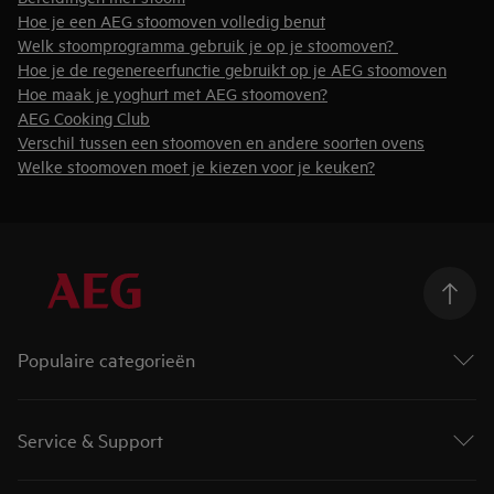
Hoe je een AEG stoomoven volledig benut
Welk stoomprogramma gebruik je op je stoomoven?
Hoe je de regenereerfunctie gebruikt op je AEG stoomoven
Hoe maak je yoghurt met AEG stoomoven?
AEG Cooking Club
Verschil tussen een stoomoven en andere soorten ovens
Welke stoomoven moet je kiezen voor je keuken?
Populaire categorieën
Wasmachines
Droogkasten
Service & Support
Was-droogcombinaties
Ovens
Contact en info