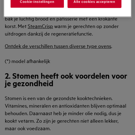
SteamPro
kan je namelijk 100% stomen,
sous-vide
Cookie-instellingen
Alle cookies accepteren
koken
(*) en regenereren. Kies je voor
SteamBake
, dan
bak je luchtig brood en patisserie met een krokante
korst. Met
SteamCrisp
warm je gerechten op zonder
uitdrogen dankzij de regeneratiefunctie.
Ontdek de verschillen tussen diverse type ovens
.
(*) model afhankelijk
2. Stomen heeft ook voordelen voor
je gezondheid
Stomen is een van de gezondste kooktechnieken.
Vitamines, mineralen en antioxidanten blijven optimaal
behouden. Daarnaast heb je minder olie nodig, dus je
kookt vetarm. Zo zijn je gerechten niet alleen lekker,
maar ook voedzaam.