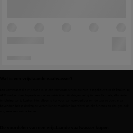
Wat is een vrijstaande vaatwasser?
Een vaatwasser die vrijstaand is, is een vaatwasmachine die niet is ingebouwd in de keuken. Bij
AEG vind je uiteenlopende modellen, maar allemaal dragen ze bij aan een flexibele, efficiënte
inrichting van je keuken. Niet alleen is het voortaan eenvoudiger om de vaat te doen, maar
bovendien heb je dankzij de verschillende modellen boordevol unieke functies en designs ook
nog eens een ruime keuze.
De voordelen van een vrijstaande vaatwasser kopen