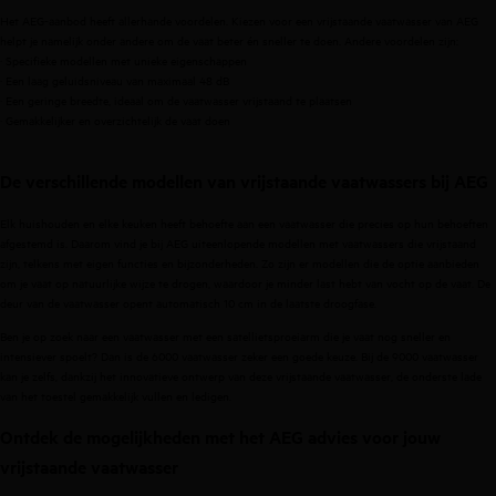
Het AEG-aanbod heeft allerhande voordelen. Kiezen voor een vrijstaande vaatwasser van AEG
helpt je namelijk onder andere om de vaat beter én sneller te doen. Andere voordelen zijn:
· Specifieke modellen met unieke eigenschappen
· Een laag geluidsniveau van maximaal 48 dB
· Een geringe breedte, ideaal om de vaatwasser vrijstaand te plaatsen
· Gemakkelijker en overzichtelijk de vaat doen
De verschillende modellen van vrijstaande vaatwassers bij AEG
Elk huishouden en elke keuken heeft behoefte aan een vaatwasser die precies op hun behoeften
afgestemd is. Daarom vind je bij AEG uiteenlopende modellen met vaatwassers die vrijstaand
zijn, telkens met eigen functies en bijzonderheden. Zo zijn er modellen die de optie aanbieden
om je vaat op natuurlijke wijze te drogen, waardoor je minder last hebt van vocht op de vaat. De
deur van de vaatwasser opent automatisch 10 cm in de laatste droogfase.
Ben je op zoek naar een vaatwasser met een satellietsproeiarm die je vaat nog sneller en
intensiever spoelt? Dan is de
6000 vaatwasser
zeker een goede keuze. Bij de
9000 vaatwasser
kan je zelfs, dankzij het innovatieve ontwerp van deze vrijstaande vaatwasser, de onderste lade
van het toestel gemakkelijk vullen en ledigen.
Ontdek de mogelijkheden met het AEG advies voor jouw
vrijstaande vaatwasser