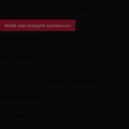
Een vaatwasser die vrijstaand is, biedt duidelijk heel wat voordelen op het vlak van comfort en
inrichting. Wil je graag meer info over de verschillende mogelijkheden om de beste keuze te
kunnen maken?
Bekijk onze koopgids vaatwassers
Vaatwassers: alle adviespagina's
Hoe kies je de juiste vaatwasser?
Welke vaatwasser kopen?
Interessante functies en nieuwigheden bij aankoop nieuwe vaatwasser
AEG ComfortLift: tilt de onderste korf op tot een comfortabele hoogte
AEG vaatwassers:
standaardmaat breedte 60 cm
of
compacte breedte 45 cm
Uitleg energielabel vaatwassers
AEG Vaatwassers & connectivity
AEG Vaatwasser aanbiedingen
Hoe je vaatwasser gebruiken?
Tips bij het eerste gebruik van je vaatwasser
Uitleg symbolen en programma's vaatwassers
Hoe de vaatwasser vullen en leegmaken?