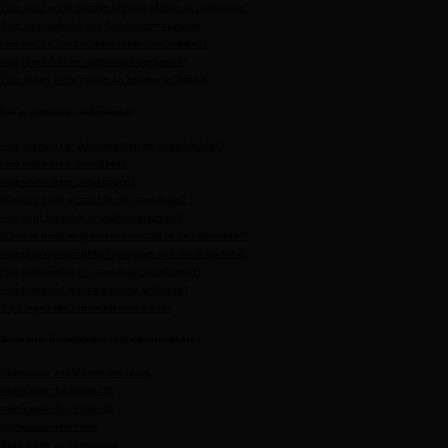
Tips voor grote borden of hoge glazen in vaatwasser
Tips voor gebruik van ComfortLift systeem
Hoe AirDry functie vaatwasser uitschakelen?
Hoe roestvlekken voorkomen op bestek?
Tips tegen witte resten op borden en bestek
Hoe je vaatwasser onderhouden?
Hoe vaatwasser schoonmaken en onderhouden?
Hoe vaatwasser ontkalken?
Hoe vaatwasser ontstoppen?
Waarom moet er zout in de vaatwasser?
Hoe zout bijvullen in vaatwasmachine?
Waarom moet er glansspoelmiddel in de vaatwasser?
Hoe glansspoelmiddel toevoegen aan afwasmachine?
Hoe kalkaanslag in vaatwasser voorkomen?
Hoe MachineCare programma activeren?
Tips tegen een stinkende vaatwasser
Vaatwasser foutmeldingen en problemen oplossen
Vaatwasser problemen oplossen
Vaatwasser foutcode i30
Vaatwasser foutcode i20
Vaatwasser start niet
Geen water in vaatwasser