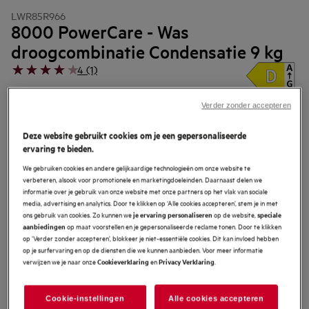
LWR85R966
8000 PowerCare - Was
droogcombinatie Condensatie 9 kg
4 (1)
EU productinformatieblad
Productvoordelen
Verder zonder accepteren
De 8000 serie PowerCare was-droogcombinatie geeft een boost aan de
Deze website gebruikt cookies om je een gepersonaliseerde
reinigingskracht van het wasmiddel.
PowerClean verwijdert vlekken volledig*, in minder dan 1 uur.
ervaring te bieden.
SpecialCare Wash-to-Dry — aangepaste trommelbewegingen voor diverse
stoffen.
We gebruiken cookies en andere gelijkaardige technologieën om onze website te
verbeteren, alsook voor promotionele en marketingdoeleinden. Daarnaast delen we
informatie over je gebruik van onze website met onze partners op het vlak van sociale
media, advertising en analytics. Door te klikken op ‘Alle cookies accepteren’, stem je in met
ons gebruik van cookies. Zo kunnen we
op de website,
je ervaring personaliseren
speciale
op maat voorstellen en je gepersonaliseerde reclame tonen. Door te klikken
aanbiedingen
op ‘Verder zonder accepteren’, blokkeer je niet-essentiële cookies. Dit kan invloed hebben
op je surfervaring en op de diensten die we kunnen aanbieden. Voor meer informatie
verwijzen we je naar onze
en
.
Cookieverklaring
Privacy Verklaring
Veiligheidsinstructies en veiligheidswaarschuwingen volgens EU-
verordening 2023/988 staan vermeld in hoofdstuk 1 en 2 van de
Cookie-instellingen
Alle cookies accepteren
handleiding. Lees de volledige handleiding voor een veilig gebruik