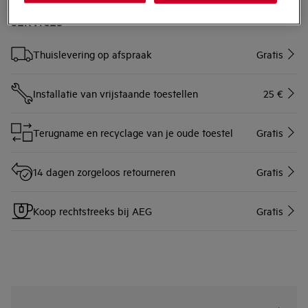
van het product.
SERVICES
Thuislevering op afspraak
Gratis
Installatie van vrijstaande toestellen
25 €
Terugname en recyclage van je oude toestel
Gratis
14 dagen zorgeloos retourneren
Gratis
Koop rechtstreeks bij AEG
Gratis