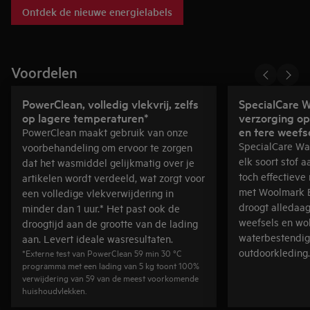
De energiezuinigheid van het toestel dat je koopt of net hebt
Ontdek de nieuwe energielabels
gekocht blijft wel hetzelfde. Alleen de beoordeling verandert
hierdoor, m.a.w. de letter op het energielabel, niet de efficiëntie
van het product. Meer weten?
Voordelen
PowerClean, volledig vlekvrij, zelfs
SpecialCare W
op lagere temperaturen*
verzorging op
en tere weefs
PowerClean maakt gebruik van onze
SpecialCare Wa
voorbehandeling om ervoor te zorgen
elk soort stof 
dat het wasmiddel gelijkmatig over je
toch effectieve
artikelen wordt verdeeld, wat zorgt voor
met Woolmark Bl
een volledige vlekverwijdering in
droogt alledaag
minder dan 1 uur.* Het past ook de
weefsels en wol
droogtijd aan de grootte van de lading
waterbestendig
aan. Levert ideale wasresultaten.
outdoorkleding.
*Externe test van PowerClean 59 min 30 °C
programma met een lading van 5 kg toont 100%
verwijdering van 59 van de meest voorkomende
huishoudvlekken.