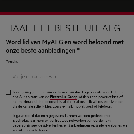
HAAL HET BESTE UIT AEG
Word lid van MyAEG en word beloond met
onze beste aanbiedingen
*
*Verplicht
Vul
je
e-
Ik wil graag genieten van exclusieve aanbiedingen, deals voor leden en
mailadres
Electrolux Groep
tips & inspiratie van de
, of ik nu een product kies of
het maximale uit het product haal dat ik al bezit. Ik wil deze ontvangen
in
via de kanalen die ik kies, zoals e-mail, mobiel, post of telefoon.
Ik ga akkoord dat mijn gegevens kunnen worden gedeeld met
Electrolux-partners en vertrouwde netwerken van derden om
gepersonaliseerde advertenties en aanbiedingen op andere websites en
sociale media te tonen.