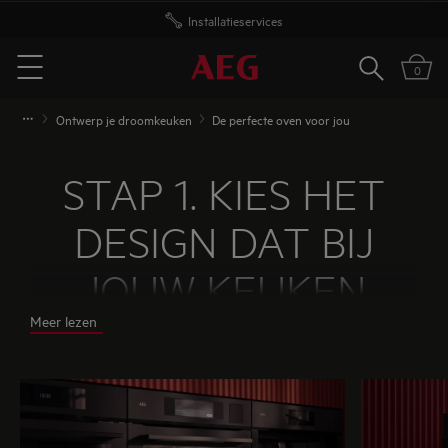
Gratis levering vanaf 50 euro
Zoeken
0
Menu
Ontwerp je droomkeuken
De perfecte oven voor jou
STAP 1. KIES HET
DESIGN DAT BIJ
JOUW KEUKEN
Meer lezen
PAST
AEG biedt drie designopties aan voor ovens.
Ontdek hieronder welke het beste bij jouw stijl
past. Weet je het niet zeker of maakt het je niet uit?