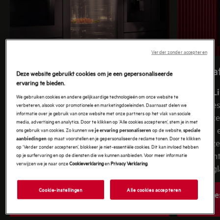
Klik dan op 'geen voorkeur' om verder te gaan.
Verder zonder accepteren
Matzwarte afwerking
Zwarte a
Deze website gebruikt cookies om je een gepersonaliseerde
ervaring te bieden.
MattBlackLine
biedt een innovatieve
ProBlackL
We gebruiken cookies en andere gelijkaardige technologieën om onze website te
matzwarte afwerking die perfect past bij
zwarte toes
verbeteren, alsook voor promotionele en marketingdoeleinden. Daarnaast delen we
informatie over je gebruik van onze website met onze partners op het vlak van sociale
moderne keukens. Het materiaal is vlekvrij
stijlvol ac
media, advertising en analytics. Door te klikken op ‘Alle cookies accepteren’, stem je in met
en vingerafdrukbestendig, wat zorgt voor
zwart glas
ons gebruik van cookies. Zo kunnen we
op de website,
je ervaring personaliseren
speciale
op maat voorstellen en je gepersonaliseerde reclame tonen. Door te klikken
aanbiedingen
zowel praktische voordelen als een
maakt deze
op ‘Verder zonder accepteren’, blokkeer je niet-essentiële cookies. Dit kan invloed hebben
elegante uitstraling. Een tijdloze
Zwart komt 
op je surfervaring en op de diensten die we kunnen aanbieden. Voor meer informatie
verwijzen we je naar onze
Cookieverklaring
en
Privacy Verklaring
.
toevoeging aan jouw keuken.
premium gl
Cookie-instellingen
Alle cookies accepteren
Kies nu jouw MattBlackLine
Kie
oven