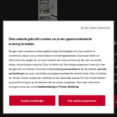
AEG-assortiment vind je altijd een model dat bij
jouw wensen én in de beschikbare ruimte past.
Verder zonder accepteren
Deze website gebruikt cookies om je een gepersonaliseerde
Inbouw koel-vriescombinaties
Inbouw k
ervaring te bieden.
We gebruiken cookies en andere gelijkaardige technologieën om onze website te
AEG koel-vriescombinaties combineren
De AEG koe
verbeteren, alsook voor promotionele en marketingdoeleinden. Daarnaast delen we
efficiënt ruimtegebruik met aparte vakken
jouw verse 
informatie over je gebruik van onze website met onze partners op het vlak van sociale
media, advertising en analytics. Door te klikken op ‘Alle cookies accepteren’, stem je in met
die je voedsel langer vers houden.
bewaren. M
ons gebruik van cookies. Zo kunnen we
op de website,
je ervaring personaliseren
speciale
functies ho
op maat voorstellen en je gepersonaliseerde reclame tonen. Door te klikken
aanbiedingen
op ‘Verder zonder accepteren’, blokkeer je niet-essentiële cookies. Dit kan invloed hebben
en geniet je
Kies een inbouw koel-
op je surfervaring en op de diensten die we kunnen aanbieden. Voor meer informatie
vrieskast
verwijzen we je naar onze
Cookieverklaring
en
Privacy Verklaring
.
keuken.
Kies 
Cookie-instellingen
Alle cookies accepteren