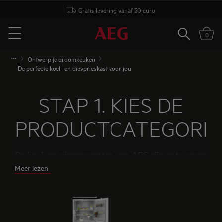
Gratis levering vanaf 50 euro
Zoeken
0
Menu
Ontwerp je droomkeuken
De perfecte koel- en dievprieskast voor jou
STAP 1. KIES DE
PRODUCTCATEGORIE
De koel-en vriesapparaten van AEG zijn ontworpen
om allerlei soorten levensmiddelen in perfecte
Meer lezen
conditie te houden. Om dat mogelijk te maken,
maken wij gebruik van geavanceerde
technologieën op het gebied van luchtcirculatie en
-vochtigheid. En welke keuken je ook kiest; in het