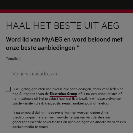
HAAL HET BESTE UIT AEG
Word lid van MyAEG en word beloond met
onze beste aanbiedingen
*
*Verplicht
Vul
je
e-
Ik wil graag genieten van exclusieve aanbiedingen, deals voor leden en
mailadres
Electrolux Groep
tips & inspiratie van de
, of ik nu een product kies of
het maximale uit het product haal dat ik al bezit. Ik wil deze ontvangen
in
via de kanalen die ik kies, zoals e-mail, mobiel, post of telefoon.
Ik ga akkoord dat mijn gegevens kunnen worden gedeeld met
Electrolux-partners en vertrouwde netwerken van derden om
gepersonaliseerde advertenties en aanbiedingen op andere websites en
sociale media te tonen.