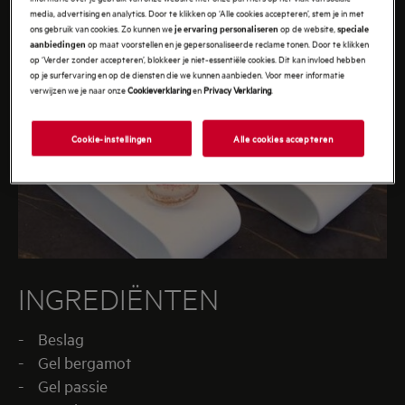
media, advertising en analytics. Door te klikken op ‘Alle cookies accepteren’, stem je in met
ons gebruik van cookies. Zo kunnen we
op de website,
je ervaring personaliseren
speciale
op maat voorstellen en je gepersonaliseerde reclame tonen. Door te klikken
aanbiedingen
op ‘Verder zonder accepteren’, blokkeer je niet-essentiële cookies. Dit kan invloed hebben
op je surfervaring en op de diensten die we kunnen aanbieden. Voor meer informatie
verwijzen we je naar onze
Cookieverklaring
en
Privacy Verklaring
.
Cookie-instellingen
Alle cookies accepteren
INGREDIËNTEN
- Beslag
- Gel bergamot
- Gel passie