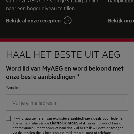
van onze AEG Chefs om je smaakpapillen
dampkappen
naar een hoger niveau te tillen.
Bekijk al onze recepten
Bekijk onz
HAAL HET BESTE UIT AEG
Word lid van MyAEG en word beloond met
onze beste aanbiedingen
*
*Verplicht
Vul
je
e-
Ik wil graag genieten van exclusieve aanbiedingen, deals voor leden en
mailadres
Electrolux Groep
tips & inspiratie van de
, of ik nu een product kies of
het maximale uit het product haal dat ik al bezit. Ik wil deze ontvangen
in
via de kanalen die ik kies, zoals e-mail, mobiel, post of telefoon.