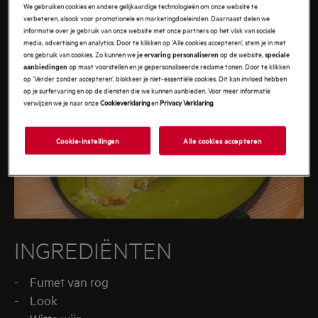
We gebruiken cookies en andere gelijkaardige technologieën om onze website te
verbeteren, alsook voor promotionele en marketingdoeleinden. Daarnaast delen we
informatie over je gebruik van onze website met onze partners op het vlak van sociale
media, advertising en analytics. Door te klikken op ‘Alle cookies accepteren’, stem je in met
ons gebruik van cookies. Zo kunnen we
op de website,
je ervaring personaliseren
speciale
op maat voorstellen en je gepersonaliseerde reclame tonen. Door te klikken
aanbiedingen
op ‘Verder zonder accepteren’, blokkeer je niet-essentiële cookies. Dit kan invloed hebben
op je surfervaring en op de diensten die we kunnen aanbieden. Voor meer informatie
verwijzen we je naar onze
Cookieverklaring
en
Privacy Verklaring
.
Cookie-instellingen
Alle cookies accepteren
INGREDIËNTEN
- Fumet van rog
- Look