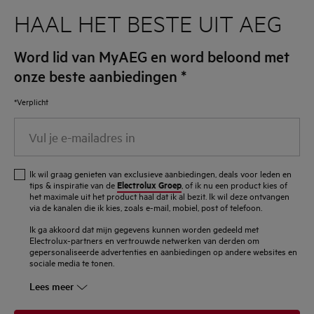
HAAL HET BESTE UIT AEG
Word lid van MyAEG en word beloond met
onze beste aanbiedingen
*
*Verplicht
Vul
je
e-
Ik wil graag genieten van exclusieve aanbiedingen, deals voor leden en
mailadres
Electrolux Groep
tips & inspiratie van de
, of ik nu een product kies of
het maximale uit het product haal dat ik al bezit. Ik wil deze ontvangen
in
via de kanalen die ik kies, zoals e-mail, mobiel, post of telefoon.
Ik ga akkoord dat mijn gegevens kunnen worden gedeeld met
Electrolux-partners en vertrouwde netwerken van derden om
gepersonaliseerde advertenties en aanbiedingen op andere websites en
sociale media te tonen.
Lees meer