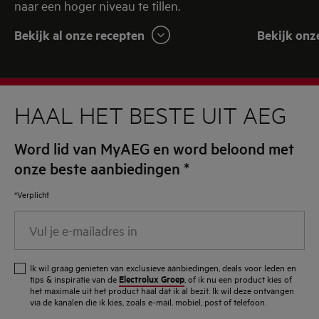
naar een hoger niveau te tillen.
Bekijk al onze recepten
Bekijk onz
HAAL HET BESTE UIT AEG
Word lid van MyAEG en word beloond met
onze beste aanbiedingen
*
*Verplicht
Vul
je
e-
Ik wil graag genieten van exclusieve aanbiedingen, deals voor leden en
mailadres
Electrolux Groep
tips & inspiratie van de
, of ik nu een product kies of
het maximale uit het product haal dat ik al bezit. Ik wil deze ontvangen
in
via de kanalen die ik kies, zoals e-mail, mobiel, post of telefoon.