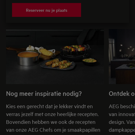
Reserveer nu je plaats
Nog meer inspiratie nodig?
Ontdek o
Kies een gerecht dat je lekker vindt en
AEG beschi
verras jezelf met onze heerlijke recepten.
van innovat
Bovendien hebben we ook de recepten
design. Va
van onze AEG Chefs om je smaakpapillen
dampkappen