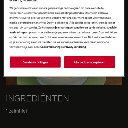
We gebruiken cookies en andere gelijkaardige technologieën om onze website te
verbeteren, alsook voor promotionele en marketingdoeleinden. Daarnaast delen we
informatie over je gebruik van onze website met onze partners op het vlak van sociale
media, advertising en analytics. Door te klikken op ‘Alle cookies accepteren’, stem je in met
ons gebruik van cookies. Zo kunnen we
op de website,
je ervaring personaliseren
speciale
op maat voorstellen en je gepersonaliseerde reclame tonen. Door te klikken
aanbiedingen
op ‘Verder zonder accepteren’, blokkeer je niet-essentiële cookies. Dit kan invloed hebben
op je surfervaring en op de diensten die we kunnen aanbieden. Voor meer informatie
verwijzen we je naar onze
Cookieverklaring
en
Privacy Verklaring
.
Cookie-instellingen
Alle cookies accepteren
INGREDIËNTEN
1 zalmfilet