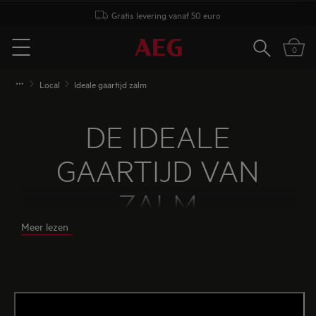
Gratis levering vanaf 50 euro
Zoeken
0
Menu
Local
Ideale gaartijd zalm
DE IDEALE
GAARTIJD VAN
ZALM
Meer lezen
Zalm klaarmaken is een constante culinaire
uitdaging. Hoe bereid je de vis zodat hij niet te
weinig en niet te ver is van cuisson?
De precisie van sous vide koken maakt van jou
thuis een topkok. Het enige probleem: het is zo