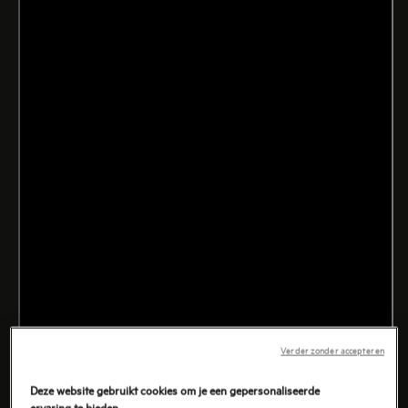
goed dat iedereen om meer zal vragen!
Ontdek nu dit heerlijke recept van David Martin.
Verder zonder accepteren
Deze website gebruikt cookies om je een gepersonaliseerde
ervaring te bieden.