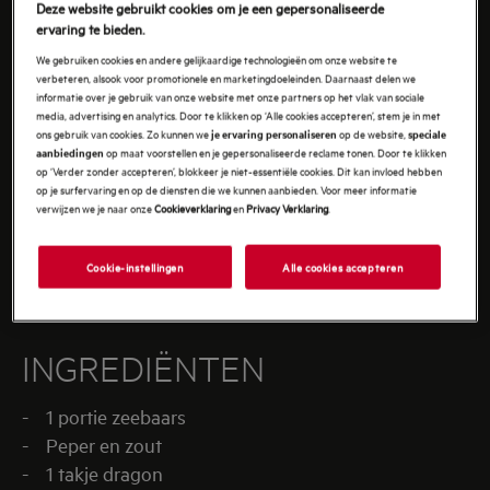
Deze website gebruikt cookies om je een gepersonaliseerde
ervaring te bieden.
We gebruiken cookies en andere gelijkaardige technologieën om onze website te
verbeteren, alsook voor promotionele en marketingdoeleinden. Daarnaast delen we
informatie over je gebruik van onze website met onze partners op het vlak van sociale
media, advertising en analytics. Door te klikken op ‘Alle cookies accepteren’, stem je in met
ons gebruik van cookies. Zo kunnen we
op de website,
je ervaring personaliseren
speciale
op maat voorstellen en je gepersonaliseerde reclame tonen. Door te klikken
aanbiedingen
op ‘Verder zonder accepteren’, blokkeer je niet-essentiële cookies. Dit kan invloed hebben
op je surfervaring en op de diensten die we kunnen aanbieden. Voor meer informatie
verwijzen we je naar onze
Cookieverklaring
en
Privacy Verklaring
.
Cookie-instellingen
Alle cookies accepteren
INGREDIËNTEN
- 1 portie zeebaars
- Peper en zout
- 1 takje dragon