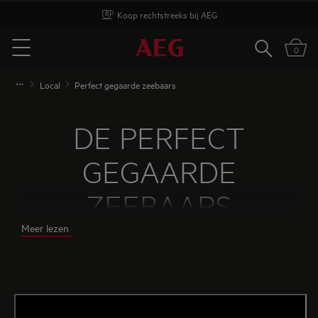
Koop rechtstreeks bij AEG
Zoeken
0
Menu
Local
Perfect gegaarde zeebaars
DE PERFECT
GEGAARDE
ZEEBAARS
Meer lezen
Het voordeel van het sous-vide voorgaren, is dat
de vis mooi sappig en stevig van structuur blijft en
het vel ook niet zal opkrullen. Ontdek hier hoe dit
recept van Filip Claeys in z'n werk gaat.