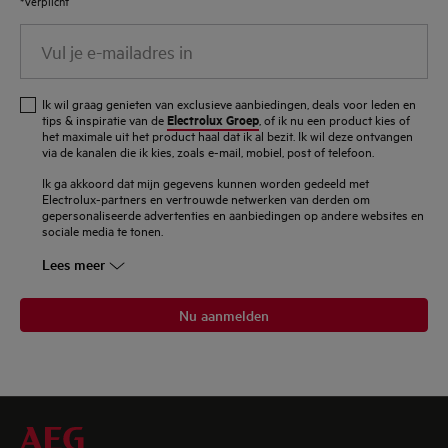
*Verplicht
Vul
je
e-
Ik wil graag genieten van exclusieve aanbiedingen, deals voor leden en
mailadres
Electrolux Groep
tips & inspiratie van de
, of ik nu een product kies of
het maximale uit het product haal dat ik al bezit. Ik wil deze ontvangen
in
via de kanalen die ik kies, zoals e-mail, mobiel, post of telefoon.
Ik ga akkoord dat mijn gegevens kunnen worden gedeeld met
Electrolux-partners en vertrouwde netwerken van derden om
gepersonaliseerde advertenties en aanbiedingen op andere websites en
sociale media te tonen.
Lees meer
Nu aanmelden