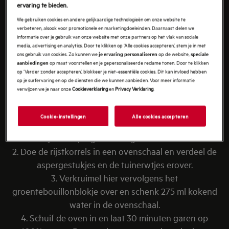
150 g tuinerwtjes (uit de vriezer)
ervaring te bieden.
75 g Parmezaanse kaas
We gebruiken cookies en andere gelijkaardige technologieën om onze website te
verbeteren, alsook voor promotionele en marketingdoeleinden. Daarnaast delen we
1 hand verse bladpeterselie
informatie over je gebruik van onze website met onze partners op het vlak van sociale
media, advertising en analytics. Door te klikken op ‘Alle cookies accepteren’, stem je in met
ons gebruik van cookies. Zo kunnen we
op de website,
je ervaring personaliseren
speciale
op maat voorstellen en je gepersonaliseerde reclame tonen. Door te klikken
aanbiedingen
op ‘Verder zonder accepteren’, blokkeer je niet-essentiële cookies. Dit kan invloed hebben
op je surfervaring en op de diensten die we kunnen aanbieden. Voor meer informatie
verwijzen we je naar onze
Cookieverklaring
en
Privacy Verklaring
.
BEREIDING
1. Schil de asperges met een dunschiller vanaf het
Cookie-instellingen
Alle cookies accepteren
kopjes omlaag en verwijder de harde onderkantjes.
Snijd de asperges vervolgens in stukken.
2. Doe de rijstkorrels in een ovenschaal en verdeel de
aspergestukjes en de tuinerwtjes erover.
3. Verkruimel hier vervolgens het
groentebouillonblokje over en schenk 275 ml kokend
water in de ovenschaal.
4. Schuif de oven in en laat 30 minuten garen op