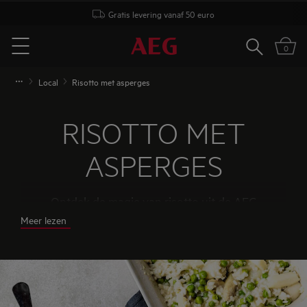
Gratis levering vanaf 50 euro
Zoeken
0
Menu
Local
Risotto met asperges
RISOTTO MET
ASPERGES
Ontdek de magie van risotto uit de AEG
stoomoven. Geen vieze pannen, alleen één
Meer lezen
ovenschaal en 30 minuten wachten. Deze
vegetarische risotto met asperges, tuinerwtjes,
Parmezaanse kaas en peterselie is een ware
smaakexplosie!