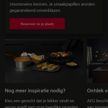
stoomovens kennen. Je smaakpapillen worden
gegarandeerd omverblazen.
Reserveer nu je plaats
Nog meer inspiratie nodig?
Ontdek o
Kies een gerecht dat je lekker vindt en
AEG beschi
verras jezelf met onze heerlijke recepten.
van innovat