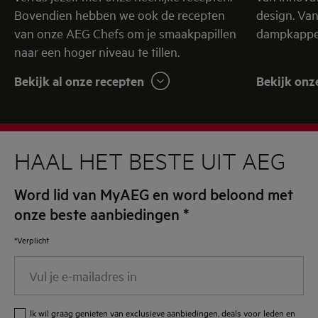
Bovendien hebben we ook de recepten
design. Va
van onze AEG Chefs om je smaakpapillen
dampkappen
naar een hoger niveau te tillen.
Bekijk al onze recepten
Bekijk onz
HAAL HET BESTE UIT AEG
Word lid van MyAEG en word beloond met
onze beste aanbiedingen
*
*Verplicht
Vul
je
e-
Ik wil graag genieten van exclusieve aanbiedingen, deals voor leden en