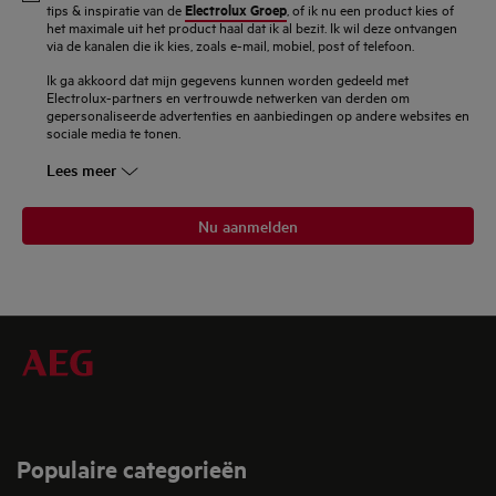
mailadres
Electrolux Groep
tips & inspiratie van de
, of ik nu een product kies of
het maximale uit het product haal dat ik al bezit. Ik wil deze ontvangen
in
via de kanalen die ik kies, zoals e-mail, mobiel, post of telefoon.
Ik ga akkoord dat mijn gegevens kunnen worden gedeeld met
Electrolux-partners en vertrouwde netwerken van derden om
gepersonaliseerde advertenties en aanbiedingen op andere websites en
sociale media te tonen.
Lees meer
Nu aanmelden
Populaire categorieën