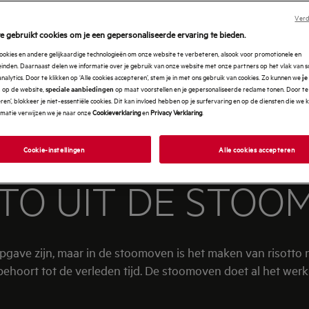
Verd
e gebruikt cookies om je een gepersonaliseerde ervaring te bieden.
ookies en andere gelijkaardige technologieën om onze website te verbeteren, alsook voor promotionele en
nden. Daarnaast delen we informatie over je gebruik van onze website met onze partners op het vlak van so
analytics. Door te klikken op ‘Alle cookies accepteren’, stem je in met ons gebruik van cookies. Zo kunnen we
je
op de website,
op maat voorstellen en je gepersonaliseerde reclame tonen. Door te 
n
speciale aanbiedingen
en’, blokkeer je niet-essentiële cookies. Dit kan invloed hebben op je surfervaring en op de diensten die we
rmatie verwijzen we je naar onze
Cookieverklaring
en
Privacy Verklaring
.
Cookie-instellingen
Alle cookies accepteren
TTO UIT DE STOO
pgave zijn, maar in de stoomoven is het maken van risotto
ehoort tot de verleden tijd. De stoomoven doet al het werk 