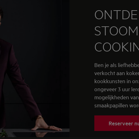
ONTDE
STOOM
COOKI
Ben je als liefheb
verkocht aan koken
kookkunsten in on
ongeveer 3 uur ler
mogelijkheden van
smaakpapillen wo
Reserveer nu