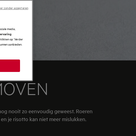
er zonder accepteren
ciale media,
 ervaring
klikken op ‘Verder
 kunnen aanbieden.
MOVEN
 nog nooit zo eenvoudig geweest. Roeren
en je risotto kan niet meer mislukken.