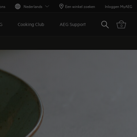
ons
Nederlands
Een winkel zoeken
Inloggen MyAEG
Zoeken
G
Cooking Club
AEG Support
0