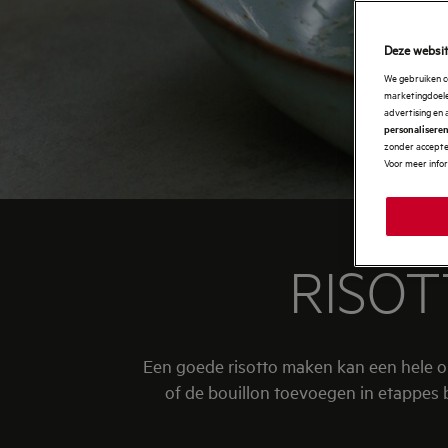
Deze websit
We gebruiken c
marketingdoelei
advertising en 
personalisere
zonder accepter
Voor meer info
RISO
Een goede risotto maken kan een hele o
of de bouillon toevoegen in etappes b