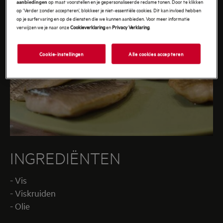
op maat voorstellen en je gepersonaliseerde reclame tonen. Door te klikken
aanbiedingen
op ‘Verder zonder accepteren’, blokkeer je niet-essentiële cookies. Dit kan invloed hebben
op je surfervaring en op de diensten die we kunnen aanbieden. Voor meer informatie
verwijzen we je naar onze
Cookieverklaring
en
Privacy Verklaring
.
Cookie-instellingen
Alle cookies accepteren
INGREDIËNTEN
- Vis
- Viskruiden
- Olie