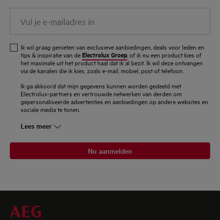
Vul
je
e-
Ik wil graag genieten van exclusieve aanbiedingen, deals voor leden en
mailadres
Electrolux Groep
tips & inspiratie van de
, of ik nu een product kies of
het maximale uit het product haal dat ik al bezit. Ik wil deze ontvangen
in
via de kanalen die ik kies, zoals e-mail, mobiel, post of telefoon.
Ik ga akkoord dat mijn gegevens kunnen worden gedeeld met
Electrolux-partners en vertrouwde netwerken van derden om
gepersonaliseerde advertenties en aanbiedingen op andere websites en
sociale media te tonen.
Lees meer
Nu aanmelden