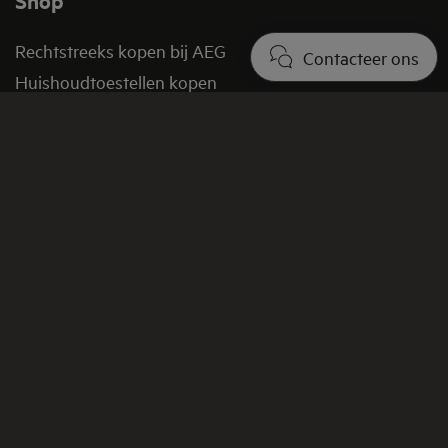
Shop
Rechtstreeks kopen bij AEG
Contacteer ons
Huishoudtoestellen kopen
Onderdelen kopen
Promoties en aanbiedingen
Verkoopsvoorwaarden
FAQ shop
Retourbeleid​