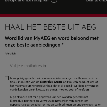
HAAL HET BESTE UIT AEG
Word lid van MyAEG en word beloond met
onze beste aanbiedingen
*
*Verplicht
Vul
je
e-
Ik wil graag genieten van exclusieve aanbiedingen, deals voor leden en
mailadres
Electrolux Groep
tips & inspiratie van de
, of ik nu een product kies of
het maximale uit het product haal dat ik al bezit. Ik wil deze ontvangen
in
via de kanalen die ik kies, zoals e-mail, mobiel, post of telefoon.
Ik ga akkoord dat mijn gegevens kunnen worden gedeeld met
Electrolux-partners en vertrouwde netwerken van derden om
gepersonaliseerde advertenties en aanbiedingen op andere websites en