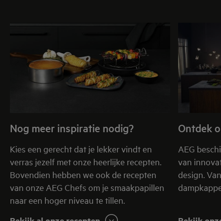
Nog meer inspiratie nodig?
Ontdek o
Kies een gerecht dat je lekker vindt en
AEG beschi
verras jezelf met onze heerlijke recepten.
van innovat
Bovendien hebben we ook de recepten
design. Va
van onze AEG Chefs om je smaakpapillen
dampkappen
naar een hoger niveau te tillen.
Bekijk al onze recepten
Bekijk onz