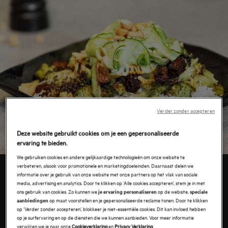
Verder zonder accepteren
Deze website gebruikt cookies om je een gepersonaliseerde
ervaring te bieden.
We gebruiken cookies en andere gelijkaardige technologieën om onze website te
INGREDIËNTEN
verbeteren, alsook voor promotionele en marketingdoeleinden. Daarnaast delen we
informatie over je gebruik van onze website met onze partners op het vlak van sociale
media, advertising en analytics. Door te klikken op ‘Alle cookies accepteren’, stem je in met
Dit heb je nodig:
ons gebruik van cookies. Zo kunnen we
op de website,
je ervaring personaliseren
speciale
op maat voorstellen en je gepersonaliseerde reclame tonen. Door te klikken
aanbiedingen
op ‘Verder zonder accepteren’, blokkeer je niet-essentiële cookies. Dit kan invloed hebben
200 g rijst
op je surfervaring en op de diensten die we kunnen aanbieden. Voor meer informatie
150 g tempeh
verwijzen we je naar onze
Cookieverklaring
en
Privacy Verklaring
.