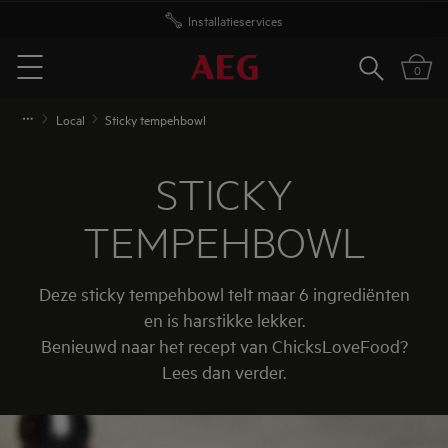
Installatieservices
Zoeken
0
Menu
Local
Sticky tempehbowl
STICKY
TEMPEHBOWL
Deze sticky tempehbowl telt maar 6 ingrediënten
en is harstikke lekker.
Benieuwd naar het recept van ChicksLoveFood?
Lees dan verder.