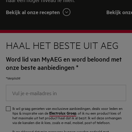
Bekijk al onze recepten
Bekijk onz
HAAL HET BESTE UIT AEG
Word lid van MyAEG en word beloond met
onze beste aanbiedingen
*
*Verplicht
Vul
je
e-
Ik wil graag genieten van exclusieve aanbiedingen, deals voor leden en
mailadres
Electrolux Groep
tips & inspiratie van de
, of ik nu een product kies of
het maximale uit het product haal dat ik al bezit. Ik wil deze ontvangen
in
via de kanalen die ik kies, zoals e-mail, mobiel, post of telefoon.
Ik ga akkoord dat mijn gegevens kunnen worden gedeeld met