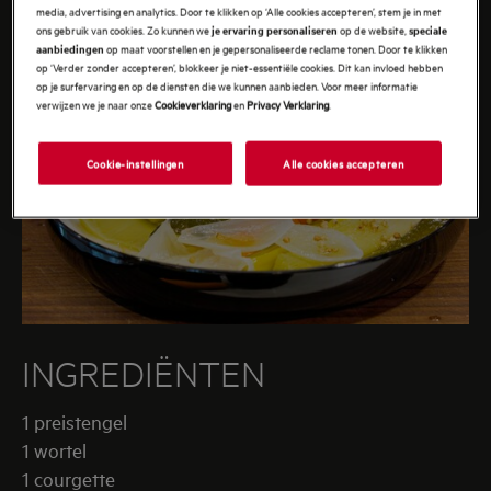
media, advertising en analytics. Door te klikken op ‘Alle cookies accepteren’, stem je in met
ons gebruik van cookies. Zo kunnen we
op de website,
je ervaring personaliseren
speciale
op maat voorstellen en je gepersonaliseerde reclame tonen. Door te klikken
aanbiedingen
op ‘Verder zonder accepteren’, blokkeer je niet-essentiële cookies. Dit kan invloed hebben
op je surfervaring en op de diensten die we kunnen aanbieden. Voor meer informatie
verwijzen we je naar onze
Cookieverklaring
en
Privacy Verklaring
.
Cookie-instellingen
Alle cookies accepteren
INGREDIËNTEN
1 preistengel
1 wortel
1 courgette