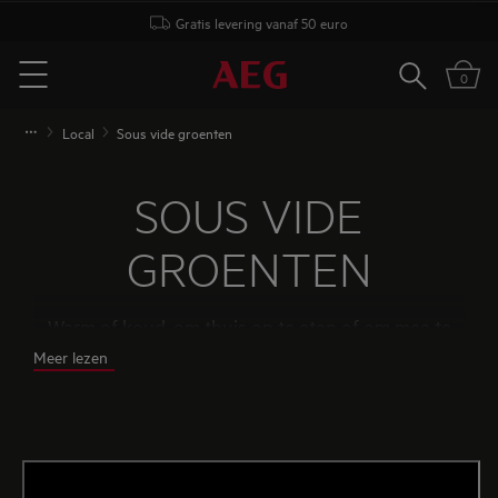
Gratis levering vanaf 50 euro
Zoeken
0
Menu
Local
Sous vide groenten
SOUS VIDE
GROENTEN
Warm of koud, om thuis op te eten of om mee te
nemen naar het werk, een picknick ...
Meer lezen
Deze techniek zal de manier waarop je jouw
favoriete groenten bereidt veranderen.
Dit dankzij een houdbaarheid van minstens 7
dagen in de koelkast! Ontdek nu het heerlijke