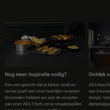
Nog meer inspiratie nodig?
Ontdek o
Kies een gerecht dat je lekker vindt en
AEG beschi
verras jezelf met onze heerlijke recepten.
van innovat
Bovendien hebben we ook de recepten
design. Va
van onze AEG Chefs om je smaakpapillen
dampkappen
naar een hoger niveau te tillen.