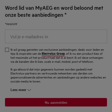
Word lid van MyAEG en word beloond met
onze beste aanbiedingen
*
*Verplicht
Vul
je
e-
Ik wil graag genieten van exclusieve aanbiedingen, deals voor leden en
mailadres
Electrolux Groep
tips & inspiratie van de
, of ik nu een product kies of
het maximale uit het product haal dat ik al bezit. Ik wil deze ontvangen
in
via de kanalen die ik kies, zoals e-mail, mobiel, post of telefoon.
Ik ga akkoord dat mijn gegevens kunnen worden gedeeld met
Electrolux-partners en vertrouwde netwerken van derden om
gepersonaliseerde advertenties en aanbiedingen op andere websites en
sociale media te tonen.
Lees meer
Nu aanmelden