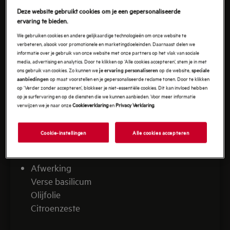
1 sjalot
Deze website gebruikt cookies om je een gepersonaliseerde
1 el kappertjes
ervaring te bieden.
1 tl gedroogde oregano
We gebruiken cookies en andere gelijkaardige technologieën om onze website te
verbeteren, alsook voor promotionele en marketingdoeleinden. Daarnaast delen we
1 scheut olijfolie
informatie over je gebruik van onze website met onze partners op het vlak van sociale
media, advertising en analytics. Door te klikken op ‘Alle cookies accepteren’, stem je in met
ons gebruik van cookies. Zo kunnen we
op de website,
je ervaring personaliseren
speciale
Voor de Bloody Mary-toets
op maat voorstellen en je gepersonaliseerde reclame tonen. Door te klikken
aanbiedingen
100 ml tomatensap
op ‘Verder zonder accepteren’, blokkeer je niet-essentiële cookies. Dit kan invloed hebben
op je surfervaring en op de diensten die we kunnen aanbieden. Voor meer informatie
1 tl Worcestershiresaus
verwijzen we je naar onze
Cookieverklaring
en
Privacy Verklaring
.
Enkele druppels tabasco
Sap van ½ citroen
Cookie-instellingen
Alle cookies accepteren
Zwarte peper
Afwerking
Verse basilicum
Olijfolie
Citroenzeste