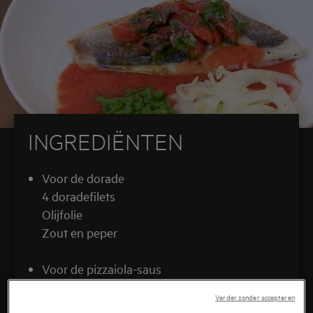
specerijen. Een mediterrane visbereiding met een
verrassende twist.
INGREDIËNTEN
Voor de dorade
4 doradefilets
Olijfolie
Zout en peper
Voor de pizzaiola-saus
400 g tomatenblokjes (blik of vers)
Verder zonder accepteren
2 teentjes knoflook