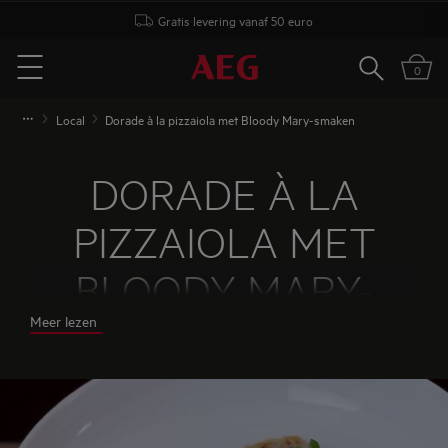
Gratis levering vanaf 50 euro
Zoeken
0
Menu
Local
Dorade à la pizzaiola met Bloody Mary-smaken
DORADE À LA
PIZZAIOLA MET
BLOODY MARY-
Meer lezen
SMAKEN
Chef
Giovanni Bruno
combineert perfect gebakken
dorade met een kruidige pizzaiola-saus en frisse
Bloody Mary-smaken van tomaat, citrus en